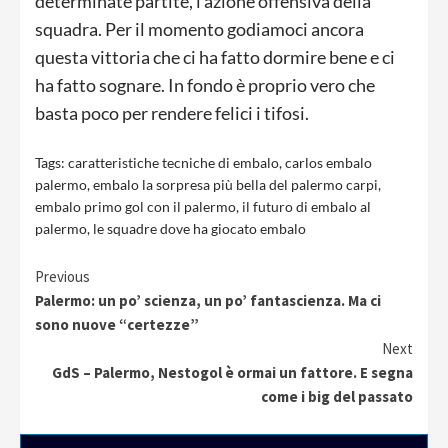
determinate partite, l’azione offensiva della
squadra. Per il momento godiamoci ancora
questa vittoria che ci ha fatto dormire bene e ci
ha fatto sognare. In fondo è proprio vero che
basta poco per rendere felici i tifosi.
Tags:
caratteristiche tecniche di embalo
,
carlos embalo
palermo
,
embalo la sorpresa più bella del palermo carpi
,
embalo primo gol con il palermo
,
il futuro di embalo al
palermo
,
le squadre dove ha giocato embalo
Continue
Previous
Palermo: un po’ scienza, un po’ fantascienza. Ma ci
Reading
sono nuove “certezze”
Next
GdS – Palermo, Nestogol è ormai un fattore. E segna
come i big del passato