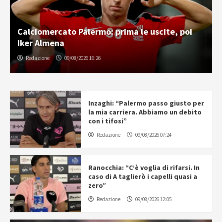
Calciomercato Palermo: prima le uscite, poi
Iker Almena
Redazione
09/08/2026 16:26
Inzaghi: “Palermo passo giusto per
la mia carriera. Abbiamo un debito
con i tifosi”
Redazione
09/08/2026 07:24
Ranocchia: “C’è voglia di rifarsi. In
caso di A taglierò i capelli quasi a
zero”
Redazione
09/08/2026 12:05