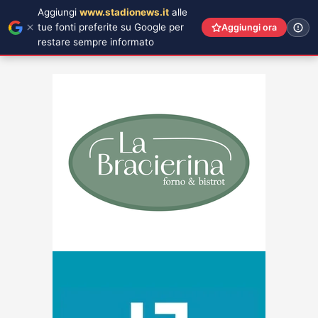
Aggiungi
www.stadionews.it
alle
tue fonti preferite su Google per
Aggiungi ora
restare sempre informato