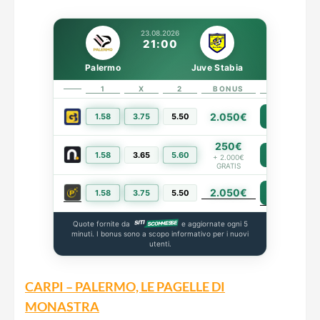
23.08.2026
21:00
Palermo
Juve Stabia
1
X
2
BONUS
LINK
2.050€
1.58
3.75
5.50
PIÙ INFO
250€
1.58
3.65
5.60
PIÙ INFO
+ 2.000€
GRATIS
2.050€
PIÙ INFO
1.58
3.75
5.50
Quote fornite da
e aggiornate ogni 5
minuti. I bonus sono a scopo informativo per i nuovi
utenti.
CARPI – PALERMO, LE PAGELLE DI
MONASTRA