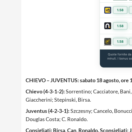
1.58
1.58
1.58
Quote fornite d
minuti. I bonus s
CHIEVO – JUVENTUS: sabato 18 agosto, ore 
Chievo (4-3-1-2):
Sorrentino; Cacciatore, Bani,
Giaccherini; Stepinski, Birsa.
Juventus (4-2-3-1):
Szczesny; Cancelo, Bonucci,
Douglas Costa; C. Ronaldo.
Consigliati: Birsa, Can, Ronaldo. Sconsigliati: