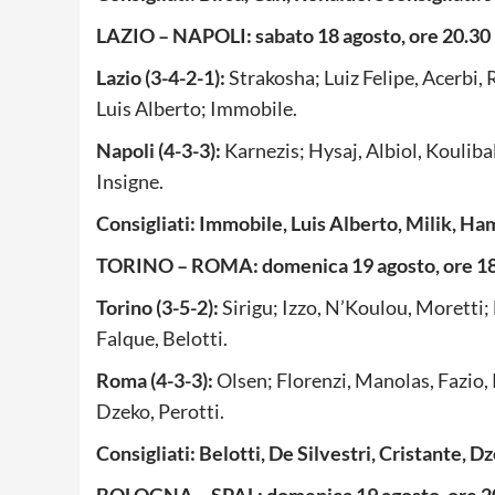
LAZIO – NAPOLI: sabato 18 agosto, ore 20.30
Lazio (3-4-2-1):
Strakosha; Luiz Felipe, Acerbi,
Luis Alberto; Immobile.
Napoli (4-3-3):
Karnezis; Hysaj, Albiol, Koulibal
Insigne.
Consigliati: Immobile, Luis Alberto, Milik, Ham
TORINO – ROMA: domenica 19 agosto, ore 1
Torino (3-5-2):
Sirigu; Izzo, N’Koulou, Moretti; 
Falque, Belotti.
Roma (4-3-3):
Olsen; Florenzi, Manolas, Fazio, 
Dzeko, Perotti.
Consigliati: Belotti, De Silvestri, Cristante, D
BOLOGNA – SPAL: domenica 19 agosto, ore 2