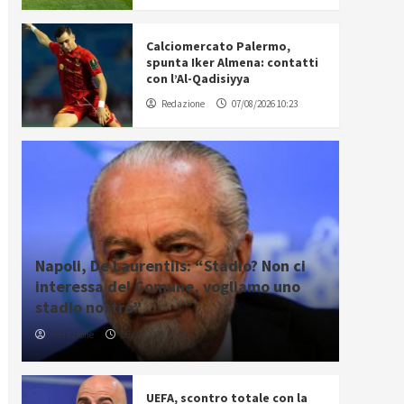
Calciomercato Palermo,
spunta Iker Almena: contatti
con l’Al-Qadisiyya
Redazione
07/08/2026 10:23
Napoli, De Laurentiis: “Stadio? Non ci
interessa del Comune, vogliamo uno
stadio nostro”
Redazione
06/08/2026 20:43
UEFA, scontro totale con la