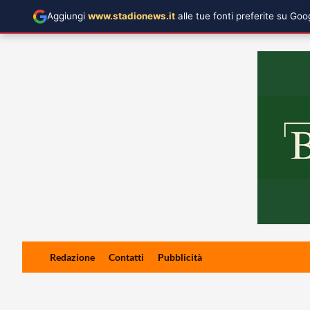
Aggiungi
www.stadionews.it
alle tue fonti preferite su Go
Skip
Redazione
Contatti
Pubblicità
to
content