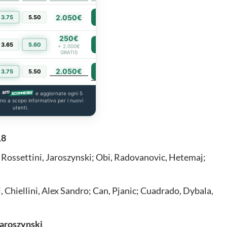
2.050€
3.75
5.50
PIÙ INFO
250€
3.65
5.60
PIÙ INFO
+ 2.000€
GRATIS
2.050€
PIÙ INFO
3.75
5.50
a
e aggiornate ogni 5
ono a scopo informativo per i nuovi
utenti.
18
 Rossettini, Jaroszynski; Obi, Radovanovic, Hetemaj;
 Chiellini, Alex Sandro; Can, Pjanic; Cuadrado, Dybala,
 Jaroszynski