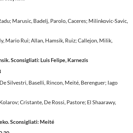
 Radu; Marusic, Badelj, Parolo, Caceres; Milinkovic-Savic,
y, Mario Rui; Allan, Hamsik, Ruiz; Callejon, Milik,
sik. Sconsigliati: Luis Felipe, Karnezis
8
De Silvestri, Baselli, Rincon, Meité, Berenguer; Iago
Kolarov; Cristante, De Rossi, Pastore; El Shaarawy,
zeko. Sconsigliati: Meité
0.30