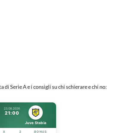
di Serie A e i consigli su chi schierare e chi no:
23.08.2026
21:00
Juve Stabia
X
2
BONUS
LINK