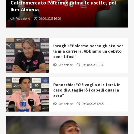
Calciomercato Palermo: prima le uscite, poi
Iker Almena
Redazione
09/08/2026 16:26
Inzaghi: “Palermo passo giusto per
la mia carriera. Abbiamo un debito
con i tifosi”
Redazione
09/08/2026 07:24
Ranocchia: “C’è voglia di rifarsi. In
caso di A taglierò i capelli quasi a
zero”
Redazione
09/08/2026 12:05