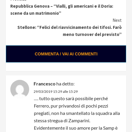
Continue
Repubblica Genova – “Vialli, gli americani e il Doria:
Reading
scene da un matrimonio”
Next
Stellone: “Felici del riavvicinamento dei tifosi. Farò
meno turnover del previsto”
COMMENTA / VAI AI COMMENTI
Francesco
ha detto:
29/03/2019 15:29 alle 15:29
…. tutto questo sarà possibile perché
Ferrero, pur privandosi di pochi pezzi
pregiati, non ha smantellato la squadra alla
stessa stregua di Zamparini.
Evidentemente il suo amore per la Samp è