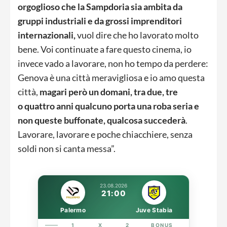
orgoglioso che la Sampdoria sia ambita da
gruppi industriali e da grossi imprenditori
internazionali,
vuol dire che ho lavorato molto
bene. Voi continuate a fare questo cinema, io
invece vado a lavorare, non ho tempo da perdere:
Genova è una città meravigliosa e io amo questa
città,
magari però un domani, tra due, tre
o quattro anni qualcuno porta una roba seria e
non queste buffonate, qualcosa succederà
.
Lavorare, lavorare e poche chiacchiere, senza
soldi non si canta messa”.
23.08.2026
21:00
Palermo
Juve Stabia
1
X
2
BONUS
LINK