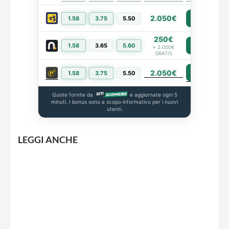
2.050€
1.58
3.75
5.50
PIÙ INFO
250€
1.58
3.65
5.60
PIÙ INFO
+ 2.000€
GRATIS
2.050€
PIÙ INFO
1.58
3.75
5.50
Quote fornite da
e aggiornate ogni 5
minuti. I bonus sono a scopo informativo per i nuovi
utenti.
LEGGI ANCHE