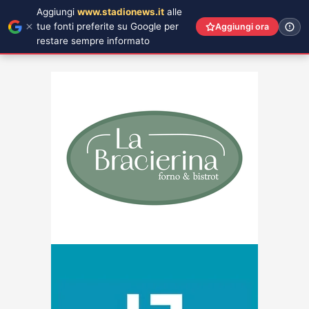
Aggiungi
www.stadionews.it
alle
tue fonti preferite su Google per
Aggiungi ora
restare sempre informato