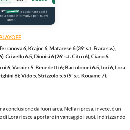
a
e aggiornate ogni 5
ono a scopo informativo per i nuovi
utenti.
 PLAYOFF
Terranova 6, Krajnc 6, Matarese 6 (39′ s.t. Frara s.v.),
, Crivello 6.5, Dionisi 6 (26′ s.t. Citro 6), Ciano 6.
rni 6, Varnier 5, Benedetti 6; Bartolomei 6.5, Iori 6, Lora
rrighini 6); Vido 5, Strizzolo 5.5 (9′ s.t. Kouame 7).
a conclusione da fuori area. Nella ripresa, invece, è un
 di Lora riesce a portare in vantaggio i suoi, indirizzando