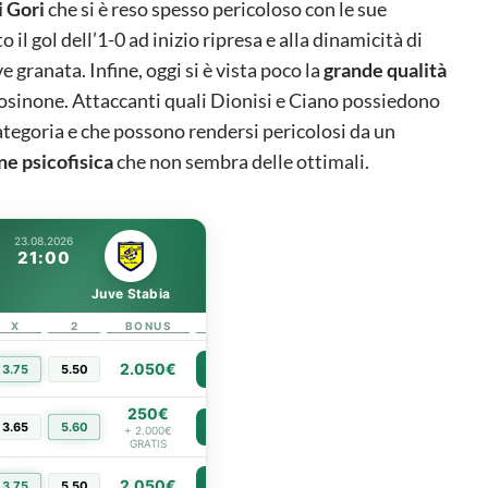
i
Gori
che si è reso spesso pericoloso con le sue
il gol dell’1-0 ad inizio ripresa e alla dinamicità di
 granata. Infine, oggi si è vista poco la
grande qualità
sinone. Attaccanti quali Dionisi e Ciano possiedono
categoria e che possono rendersi pericolosi da un
ne psicofisica
che non sembra delle ottimali.
23.08.2026
21:00
Juve Stabia
X
2
BONUS
LINK
2.050€
3.75
5.50
PIÙ INFO
250€
3.65
5.60
PIÙ INFO
+ 2.000€
GRATIS
2.050€
PIÙ INFO
3.75
5.50