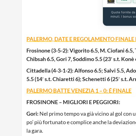
Quote fornite d
minuti. I bonus s
PALERMO, DATE E REGOLAMENTO FINALE
Frosinone
(3-5-2):
Vigorito 6.5, M. Ciofani 6.5, 
Chibsah 6.5, Gori 7, Soddimo 5.5 (23′ s.t. Konè 6)
Cittadella (4-3-1-2):
Alfonso 6.5; Salvi 5.5, Ado
5.5 (14′ s.t. Chiaretti 6); Schenetti 6 (25′ s.t. A
PALERMO BATTE VENEZIA 1 – 0: É FINALE
FROSINONE – MIGLIORI E PEGGIORI:
Gori:
Nel primo tempo va già vicino al gol con un
po’ più fortunato e complice anche la deviazione
la gara.