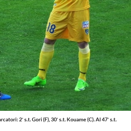
: 2′ s.t. Gori (F), 30′ s.t. Kouame (C). Al 47′ s.t.