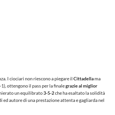
za. I ciociari non riescono a piegare il
Cittadella
ma
-1), ottengono il pass per la finale
grazie al miglior
ierato un equilibrato
3-5-2
che ha esaltato la solidità
di ed autore di una prestazione attenta e gagliarda nel