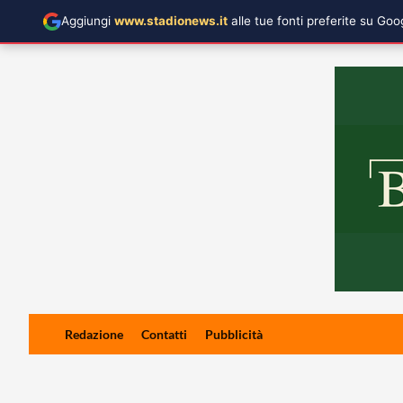
Aggiungi
www.stadionews.it
alle tue fonti preferite su Go
Skip
Redazione
Contatti
Pubblicità
to
content