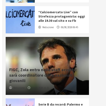
“Calciomercato Live” con
Strefezza protagonista: oggi
alle 19.30 sul sito e su Fb
Redazione
06/08/2026 06:45
FIGC, Zola entra nello staff azzurro:
sarà coordinatore delle nazionali
giovanili
Redazione
05/08/2026 16:31
Serie B da record: Palermo e