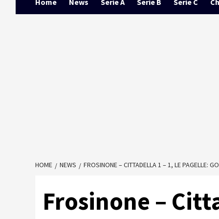
Home
News
Serie A
Serie B
Serie C
Ch
HOME
NEWS
FROSINONE – CITTADELLA 1 – 1, LE PAGELLE: GO
Frosinone – Citta