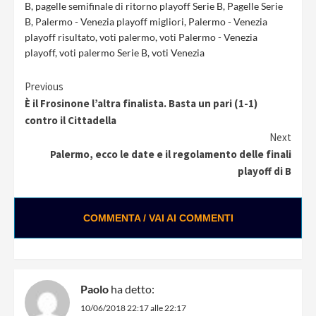
B
,
pagelle semifinale di ritorno playoff Serie B
,
Pagelle Serie
B
,
Palermo - Venezia playoff migliori
,
Palermo - Venezia
playoff risultato
,
voti palermo
,
voti Palermo - Venezia
playoff
,
voti palermo Serie B
,
voti Venezia
Continue
Previous
È il Frosinone l’altra finalista. Basta un pari (1-1)
Reading
contro il Cittadella
Next
Palermo, ecco le date e il regolamento delle finali
playoff di B
COMMENTA / VAI AI COMMENTI
Paolo
ha detto:
10/06/2018 22:17 alle 22:17