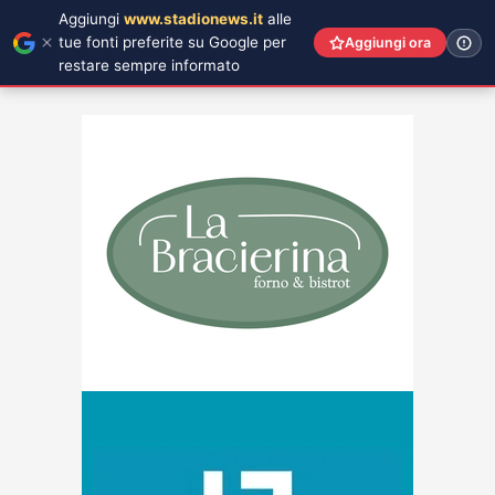
Aggiungi
www.stadionews.it
alle
tue fonti preferite su Google per
Aggiungi ora
restare sempre informato