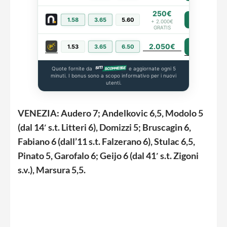
250€
1.58
3.65
5.60
PIÙ INFO
+ 2.000€
GRATIS
2.050€
PIÙ INFO
1.53
3.65
6.50
Quote fornite da
e aggiornate ogni 5
minuti. I bonus sono a scopo informativo per i nuovi
utenti.
VENEZIA: Audero 7; Andelkovic 6,5, Modolo 5
(dal 14′ s.t. Litteri 6), Domizzi 5; Bruscagin 6,
Fabiano 6 (dall’11 s.t. Falzerano 6), Stulac 6,5,
Pinato 5, Garofalo 6; Geijo 6 (dal 41′ s.t. Zigoni
s.v.), Marsura 5,5.