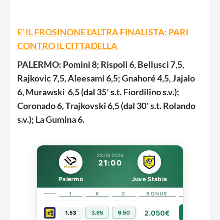
E’ IL FROSINONE L’ALTRA FINALISTA: PARI
CONTRO IL CITTADELLA
PALERMO:
Pomini 8; Rispoli 6, Bellusci 7,5,
Rajkovic 7,5, Aleesami 6,5; Gnahoré 4,5, Jajalo
6, Murawski 6,5 (dal 35′ s.t. Fiordilino s.v.);
Coronado 6, Trajkovski 6,5 (dal 30′ s.t. Rolando
s.v.); La Gumina 6.
23.08.2026
21:00
Palermo
Juve Stabia
1
X
2
BONUS
LINK
2.050€
1.53
3.65
6.50
PIÙ INFO