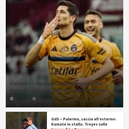
CorSport – Palermo, il ds Osti non molla
Kamate (affare in salita) e spera in Moreo
Redazione
02/08/2026 11:25
GdS – Palermo, caccia all’esterno:
Kamate in stallo. Troyes sulle