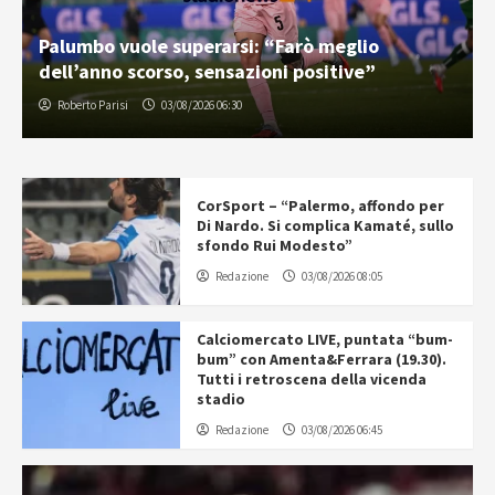
Palumbo vuole superarsi: “Farò meglio
dell’anno scorso, sensazioni positive”
Roberto Parisi
03/08/2026 06:30
CorSport – “Palermo, affondo per
Di Nardo. Si complica Kamaté, sullo
sfondo Rui Modesto”
Redazione
03/08/2026 08:05
Calciomercato LIVE, puntata “bum-
bum” con Amenta&Ferrara (19.30).
Tutti i retroscena della vicenda
stadio
Redazione
03/08/2026 06:45