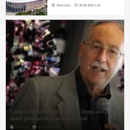
Redazione
08/08/2026 11:18
È morto Roberto Urso, storica firma dello
sport palermitano: aveva 81 anni
Redazione
08/08/2026 11:36