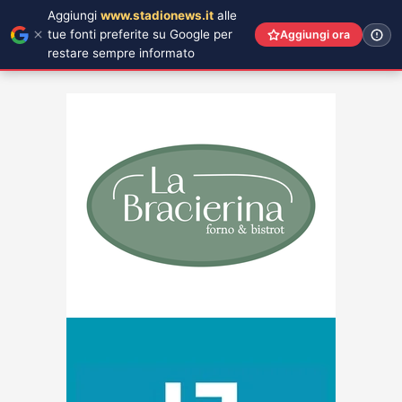
Aggiungi
www.stadionews.it
alle
tue fonti preferite su Google per
Aggiungi ora
restare sempre informato