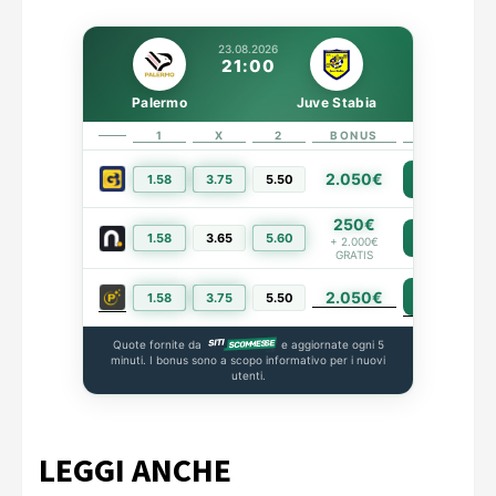
23.08.2026
21:00
Palermo
Juve Stabia
1
X
2
BONUS
LINK
2.050€
1.58
3.75
5.50
PIÙ INFO
250€
1.58
3.65
5.60
PIÙ INFO
+ 2.000€
GRATIS
2.050€
PIÙ INFO
1.58
3.75
5.50
Quote fornite da
e aggiornate ogni 5
minuti. I bonus sono a scopo informativo per i nuovi
utenti.
LEGGI ANCHE