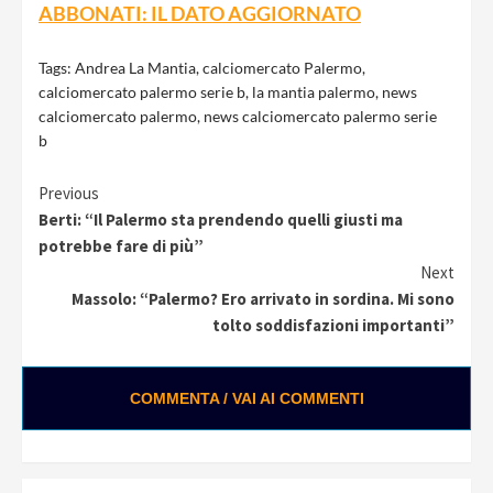
ABBONATI: IL DATO AGGIORNATO
Tags:
Andrea La Mantia
,
calciomercato Palermo
,
calciomercato palermo serie b
,
la mantia palermo
,
news
calciomercato palermo
,
news calciomercato palermo serie
b
Continue
Previous
Berti: “Il Palermo sta prendendo quelli giusti ma
Reading
potrebbe fare di più”
Next
Massolo: “Palermo? Ero arrivato in sordina. Mi sono
tolto soddisfazioni importanti”
COMMENTA / VAI AI COMMENTI