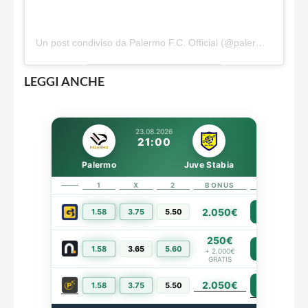
Un post condiviso da Palermo F.C. Official (@palermofficial)
LEGGI ANCHE
23.08.2026
21:00
Palermo
Juve Stabia
1
X
2
BONUS
LINK
2.050€
1.58
3.75
5.50
PIÙ INFO
250€
1.58
3.65
5.60
PIÙ INFO
+ 2.000€
GRATIS
2.050€
PIÙ INFO
1.58
3.75
5.50