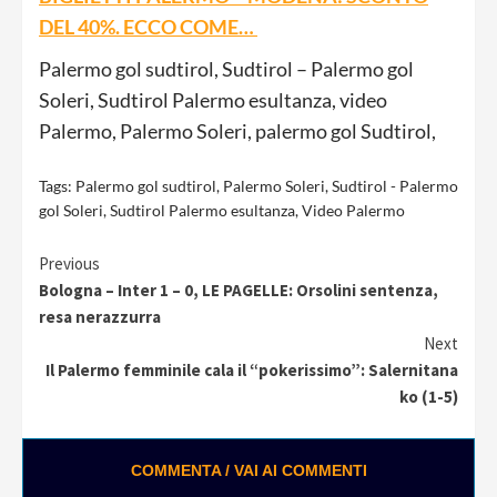
DEL 40%. ECCO COME…
Palermo gol sudtirol, Sudtirol – Palermo gol
Soleri, Sudtirol Palermo esultanza, video
Palermo, Palermo Soleri, palermo gol Sudtirol,
Tags:
Palermo gol sudtirol
,
Palermo Soleri
,
Sudtirol - Palermo
gol Soleri
,
Sudtirol Palermo esultanza
,
Video Palermo
Continue
Previous
Bologna – Inter 1 – 0, LE PAGELLE: Orsolini sentenza,
Reading
resa nerazzurra
Next
Il Palermo femminile cala il “pokerissimo”: Salernitana
ko (1-5)
COMMENTA / VAI AI COMMENTI