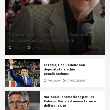
È morto Roberto Urso, storica firma dello
sport palermitano: aveva 81 anni
Redazione
08/08/2026 11:36
Catania, fideiussione non
depositata: rischio
penalizzazione?
Redazione
07/08/2026 22:02
Nazionale, promozione per l’ex
Palermo Favo: è il nuovo tecnico
dell’Italia U19