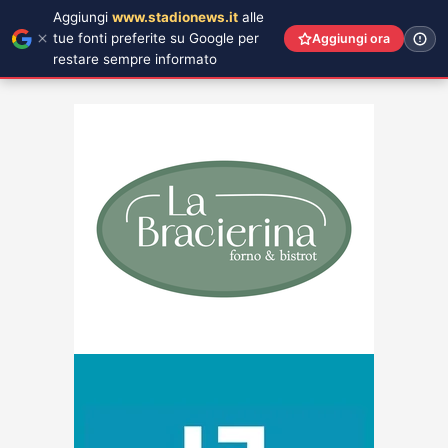
Aggiungi
www.stadionews.it
alle
tue fonti preferite su Google per
Aggiungi ora
restare sempre informato