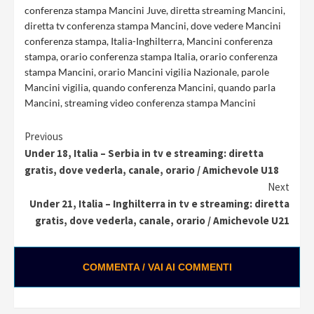
conferenza stampa Mancini Juve
,
diretta streaming Mancini
,
diretta tv conferenza stampa Mancini
,
dove vedere Mancini
conferenza stampa
,
Italia-Inghilterra
,
Mancini conferenza
stampa
,
orario conferenza stampa Italia
,
orario conferenza
stampa Mancini
,
orario Mancini vigilia Nazionale
,
parole
Mancini vigilia
,
quando conferenza Mancini
,
quando parla
Mancini
,
streaming video conferenza stampa Mancini
Continue
Previous
Under 18, Italia – Serbia in tv e streaming: diretta
Reading
gratis, dove vederla, canale, orario / Amichevole U18
Next
Under 21, Italia – Inghilterra in tv e streaming: diretta
gratis, dove vederla, canale, orario / Amichevole U21
COMMENTA / VAI AI COMMENTI