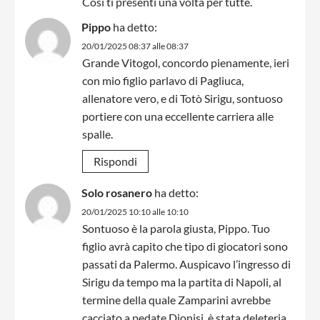
Così ti presenti una volta per tutte.
Pippo
ha detto:
20/01/2025 08:37 alle 08:37
Grande Vitogol, concordo pienamente, ieri
con mio figlio parlavo di Pagliuca,
allenatore vero, e di Totò Sirigu, sontuoso
portiere con una eccellente carriera alle
spalle.
Rispondi
Solo rosanero
ha detto:
20/01/2025 10:10 alle 10:10
Sontuoso è la parola giusta, Pippo. Tuo
figlio avrà capito che tipo di giocatori sono
passati da Palermo. Auspicavo l’ingresso di
Sirigu da tempo ma la partita di Napoli, al
termine della quale Zamparini avrebbe
cacciato a pedate Dionisi, è stata deleteria