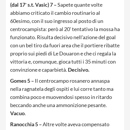
(dal 17′ s.t. Vasic) 7 –
Sapete quante volte
abbiamo criticato il cambio routinario al
60esimo, con il suo ingresso al posto di un
centrocampista: però al 20’ tentativo la mossa ha
funzionato. Risulta decisivo nell’azione del goal
con un bel tiro da fuori area che il portiere ribatte
proprio sui piedi di Le Douaron e che ci regala la
vittoria e, comunque, gioca tutti i 35 minuti con
convinzione e caparbietà.
Decisivo.
Gomes 5 –
Il centrocampo rosanero annaspa
nella ragnatela degli ospiti e lui corre tanto ma
combina poco e muovendosi spesso in ritardo
beccando anche una ammonizione pesante.
Vacuo
.
Ranocchia 5 –
Altre volte aveva compensato