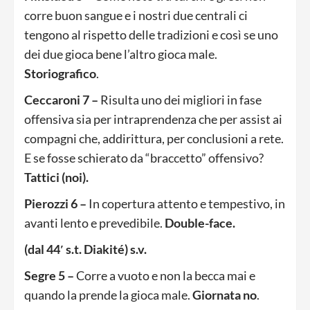
corre buon sangue e i nostri due centrali ci
tengono al rispetto delle tradizioni e così se uno
dei due gioca bene l’altro gioca male.
Storiografico
.
Ceccaroni 7 –
Risulta uno dei migliori in fase
offensiva sia per intraprendenza che per assist ai
compagni che, addirittura, per conclusioni a rete.
E se fosse schierato da “braccetto” offensivo?
Tattici (noi).
Pierozzi 6 –
In copertura attento e tempestivo, in
avanti lento e prevedibile.
Double-face.
(dal 44′ s.t. Diakité) s.v.
Segre 5 –
Corre a vuoto e non la becca mai e
quando la prende la gioca male.
Giornata no
.