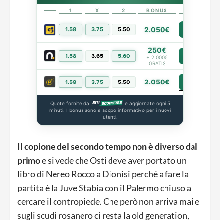
1
X
2
BONUS
LINK
2.050€
1.58
3.75
5.50
PIÙ INFO
250€
1.58
3.65
5.60
PIÙ INFO
+ 2.000€
GRATIS
2.050€
PIÙ INFO
1.58
3.75
5.50
Quote fornite da
e aggiornate ogni 5
minuti. I bonus sono a scopo informativo per i nuovi
utenti.
Il copione del secondo tempo non è diverso dal
primo
e si vede che Osti deve aver portato un
libro di Nereo Rocco a Dionisi perché a fare la
partita è la Juve Stabia con il Palermo chiuso a
cercare il contropiede. Che però non arriva mai e
sugli scudi rosanero ci resta la old generation,