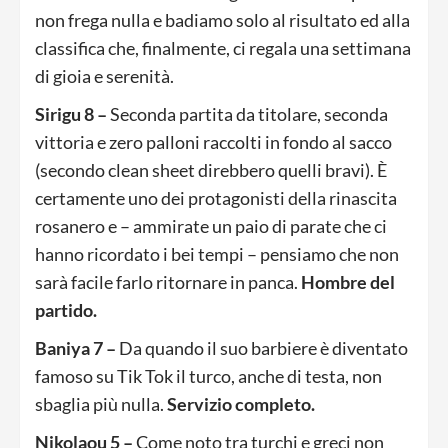
non frega nulla e badiamo solo al risultato ed alla
classifica che, finalmente, ci regala una settimana
di gioia e serenità.
Sirigu 8 –
Seconda partita da titolare, seconda
vittoria e zero palloni raccolti in fondo al sacco
(secondo clean sheet direbbero quelli bravi). È
certamente uno dei protagonisti della rinascita
rosanero e – ammirate un paio di parate che ci
hanno ricordato i bei tempi – pensiamo che non
sarà facile farlo ritornare in panca.
Hombre del
partido.
Baniya 7 –
Da quando il suo barbiere è diventato
famoso su Tik Tok il turco, anche di testa, non
sbaglia più nulla.
Servizio completo.
Nikolaou 5 –
Come noto tra turchi e greci non