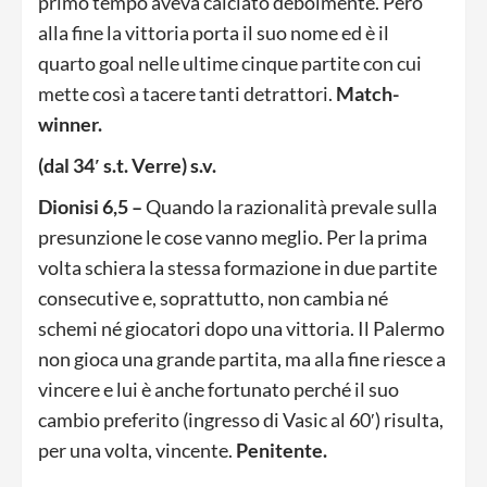
primo tempo aveva calciato debolmente. Però
alla fine la vittoria porta il suo nome ed è il
quarto goal nelle ultime cinque partite con cui
mette così a tacere tanti detrattori.
Match-
winner.
(dal 34′ s.t. Verre) s.v.
Dionisi 6,5 –
Quando la razionalità prevale sulla
presunzione le cose vanno meglio. Per la prima
volta schiera la stessa formazione in due partite
consecutive e, soprattutto, non cambia né
schemi né giocatori dopo una vittoria. Il Palermo
non gioca una grande partita, ma alla fine riesce a
vincere e lui è anche fortunato perché il suo
cambio preferito (ingresso di Vasic al 60′) risulta,
per una volta, vincente.
Penitente.