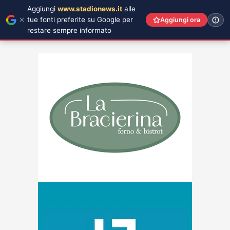
Aggiungi
www.stadionews.it
alle
tue fonti preferite su Google per
Aggiungi ora
restare sempre informato