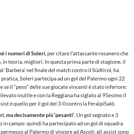
 i numeri di Soleri,
per citare l’attaccante rosanero che
 in teoria, migliori. In questa prima parte di stagione, il
 ‘Barbera’ nel finale del match contro il Südtirol, ha
n pratica, Soleri partecipa ad un gol del Palermo ogni 22
e il “peso” delle sue giocate vincenti è stato inferiore:
rilevato inutile e con la Reggiana ha siglato al 95esimo il
assist è quello per il gol del 3-0 contro la FeralpiSalò.
i, ma decisamente più ‘pesanti’
. Un gol segnato e 3
to in campo: quindi ha partecipato ad un gol di squadra
a permesso al Palermo di vincere ad Ascoli; gli assist sono