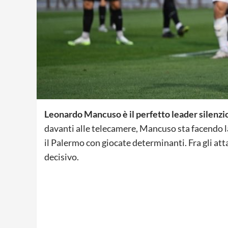
Leonardo Mancuso è il perfetto leader silenzi
davanti alle telecamere, Mancuso sta facendo l
il Palermo con giocate determinanti. Fra gli atta
decisivo.