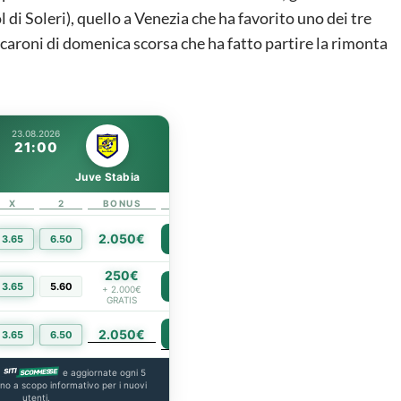
gol di Soleri), quello a Venezia che ha favorito uno dei tre
eccaroni di domenica scorsa che ha fatto partire la rimonta
23.08.2026
21:00
Juve Stabia
X
2
BONUS
LINK
2.050€
3.65
6.50
PIÙ INFO
250€
3.65
5.60
PIÙ INFO
+ 2.000€
GRATIS
2.050€
PIÙ INFO
3.65
6.50
a
e aggiornate ogni 5
ono a scopo informativo per i nuovi
utenti.