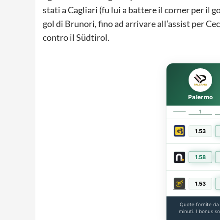
stati a Cagliari (fu lui a battere il corner per il 
gol di Brunori, fino ad arrivare all’assist per C
contro il Südtirol.
Palermo
1
1.53
1.58
1.53
Quote fornite d
minuti. I bonus s