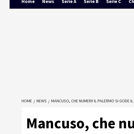
Home
News
Serie A
Serie B
Serie C
Ch
HOME
NEWS
MANCUSO, CHE NUMERI! IL PALERMO SI GODE I
Mancuso, che num