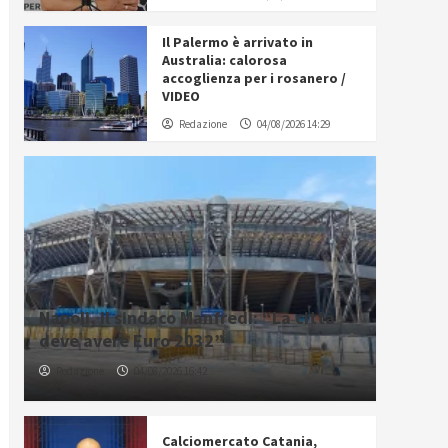
Il Palermo è arrivato in
Australia: calorosa
accoglienza per i rosanero /
VIDEO
Redazione
04/08/2026 14:29
Napoli, il sindaco Manfredi: “La città
deve avere Euro 2032”
Redazione
04/08/2026 16:42
Calciomercato Catania,