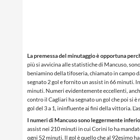
La premessa del minutaggio è opportuna perché
più si avvicina alle statistiche di Mancuso, sono,
beniamino della tifoseria, chiamato in campo dal
segnato 2 gol e fornito un assist in 66 minuti. I
minuti. Numeri evidentemente eccellenti, anche s
contro il Cagliari ha segnato un gol che poi si è 
gol del 3 a 1, ininfluente ai fini della vittoria. L’
I numeri di Mancuso sono leggermente inferior
assist nei 210 minuti in cui Corini lo ha manda
ogni 52 minuti. Il gol è quello che al 92esimo h