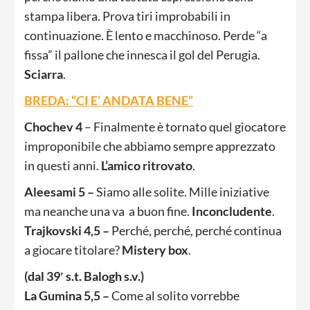
stampa libera. Prova tiri improbabili in
continuazione. È lento e macchinoso. Perde “a
fissa” il pallone che innesca il gol del Perugia.
Sciarra
.
BREDA: “CI E’ ANDATA BENE”
Chochev 4
– Finalmente è tornato quel giocatore
improponibile che abbiamo sempre apprezzato
in questi anni.
L’amico ritrovato
.
Aleesami 5 –
Siamo alle solite. Mille iniziative
ma neanche una va a buon fine.
Inconcludente
.
Trajkovski 4,5 –
Perché, perché, perché continua
a giocare titolare?
Mistery box
.
(dal 39′ s.t. Balogh s.v.)
La Gumina 5,5 –
Come al solito vorrebbe