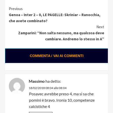
Continue
Previous
Genoa – Inter 2 – 0, LE PAGELLE: Skriniar – Ranocchia,
Reading
che avete combinato?
Next
Zamparini: “Non salta nessuno, ma qualcosa deve
cambiare. Andremo lo stesso in A”
COMMENTA / VAI AI COMMENTI
Massimo
ha detto:
18/02/2018 08:04 alle 08:04
Posavec avrebbe preso 4, ma si sa che
pomini è bravo. Ironia 10, competenze
calcistiche 4