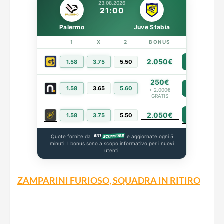
23.08.2026
21:00
Palermo
Juve Stabia
1
X
2
BONUS
LINK
2.050€
1.58
3.75
5.50
PIÙ INFO
250€
1.58
3.65
5.60
PIÙ INFO
+ 2.000€
GRATIS
2.050€
PIÙ INFO
1.58
3.75
5.50
Quote fornite da
e aggiornate ogni 5
minuti. I bonus sono a scopo informativo per i nuovi
utenti.
ZAMPARINI FURIOSO, SQUADRA IN RITIRO