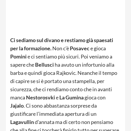
Ci sediamo sul divano e restiamo già spaesati
per la formazione.
Non c’è
Posavec
e gioca
Pomini
e ci sentiamo più sicuri. Poi veniamo a
sapere che
Bellusci
ha avuto un infortunio alla
barba e quindi gioca Rajkovic. Neanche il tempo
di capire se si è portato una stampella, per
sicurezza, che ci rendiamo conto che in avanti
manca
Nestorosvki
e
La Gumina
gioca con
Jajalo
. Ci sono abbastanza sorprese da
giustificare l’immediata apertura di un
Lagavullin
d’annata ma di certo non pensiamo
che alla fine ci toccherà finirlo tutto per superare