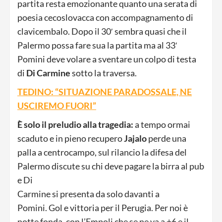
partita resta emozionante quanto una serata di
poesia cecoslovacca con accompagnamento di
clavicembalo. Dopo il 30′ sembra quasi che il
Palermo possa fare sua la partita ma al 33′
Pomini deve volare a sventare un colpo di testa
di
Di Carmine
sotto la traversa.
TEDINO: “SITUAZIONE PARADOSSALE, NE
USCIREMO FUORI”
È solo il preludio alla tragedia:
a tempo ormai
scaduto e in pieno recupero
Jajalo
perde una
palla a centrocampo, sul rilancio la difesa del
Palermo discute su chi deve pagare la birra al pub
e Di
Carmine si presenta da solo davanti a
Pomini. Gol e vittoria per il Perugia. Per noi è
notte fonda, con l’Empoli che se ne va a +6 e il