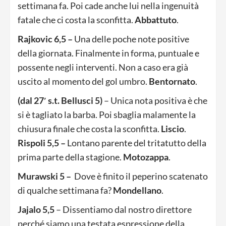
settimana fa. Poi cade anche lui nella ingenuità
fatale che ci costa la sconfitta.
Abbattuto
.
Rajkovic 6,5 –
Una delle poche note positive
della giornata. Finalmente in forma, puntuale e
possente negli interventi. Non a caso era già
uscito al momento del gol umbro.
Bentornato
.
(dal 27′ s.t. Bellusci 5)
– Unica nota positiva è che
si è tagliato la barba. Poi sbaglia malamente la
chiusura finale che costa la sconfitta.
Liscio
.
Rispoli 5,5 –
Lontano parente del tritatutto della
prima parte della stagione.
Motozappa
.
Murawski 5 –
Dove è finito il peperino scatenato
di qualche settimana fa?
Mondellano
.
Jajalo 5,5
– Dissentiamo dal nostro direttore
perché siamo una testata espressione della