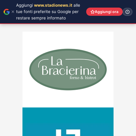
Aggiungi
www.stadionews.it
alle
tue fonti preferite su Google per
Aggiungi ora
restare sempre informato