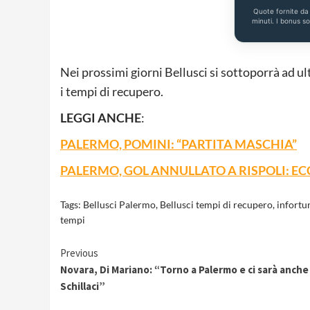
Quote fornite d
minuti. I bonus s
Nei prossimi giorni Bellusci si sottoporrà ad ult
i tempi di recupero.
LEGGI ANCHE
:
PALERMO, POMINI: “PARTITA MASCHIA”
PALERMO, GOL ANNULLATO A RISPOLI: E
Tags:
Bellusci Palermo
,
Bellusci tempi di recupero
,
infortu
tempi
Continue
Previous
Novara, Di Mariano: “Torno a Palermo e ci sarà anche
Reading
Schillaci”