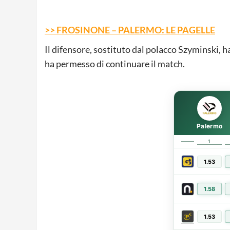
>> FROSINONE – PALERMO: LE PAGELLE
Il difensore, sostituto dal polacco Szyminski, h
ha permesso di continuare il match.
Palermo
1
1.53
1.58
1.53