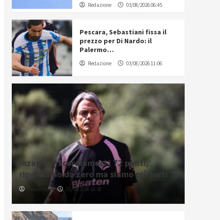
Redazione
03/08/2026 06:45
Pescara, Sebastiani fissa il
prezzo per Di Nardo: il
Palermo…
Redazione
03/08/2026 11:06
Inzaghi: “Scordiamoci i 72 punti,
ripartiamo da zero ma siamo più forti”
Redazione
02/08/2026 18:38