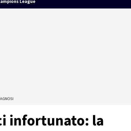
ampions League
IAGNOSI
i infortunato: la