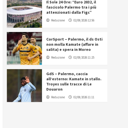
Il Sole 24 Ore: “Euro 2032, il
fascicolo Palermo tra i più
attenzionati dalla Figc”
Redazione
02/08/2026 12:56
CorSport – Palermo, il ds Osti
non molla Kamate (affare in
salita) e spera in Moreo
Redazione
02/08/2026 11:25
GdS – Palermo, caccia
all’esterno: Kamate in stallo.
Troyes sulle tracce di Le
Douaron
Redazione
02/08/2026 11:11