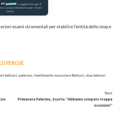
a
e aggiornate ogni 5
ono a scopo informativo per i nuovi
utenti.
eriori esami strumentali per stabilire l’entità dello stop e
CCO PERCHÈ
nio bellusci
,
palermo
,
risentimento muscolare Bellusci
,
stop bellusci
Next
 zio
Primavera Palermo, Scurto: “Abbiamo sciupato troppe
occasioni”