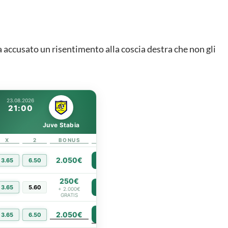
a accusato un risentimento alla coscia destra che non gli
23.08.2026
21:00
Juve Stabia
X
2
BONUS
LINK
2.050€
3.65
6.50
PIÙ INFO
250€
3.65
5.60
PIÙ INFO
+ 2.000€
GRATIS
2.050€
PIÙ INFO
3.65
6.50