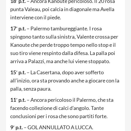
18′ p.t.
– Ancora Kanoute pericoloso. Il 20 rosa
punta Valeau, poi calcia in diagonale ma Avella
interviene con il piede.
17′ p.t.
– Palermo tambureggiante. I rosa
spingono tanto sulla sinistra, Valente crossa per
Kanoute che perde troppo tempo nello stop e il
suo tiro viene respinto dalla difesa. La palla poi
arriva a Palazzi, ma anche lui viene stoppato.
15′ p.t.
– La Casertana, dopo aver sofferto
all’inizio, ora sta provando anche a giocare con la
palla, senza paura.
11′ p.t.
– Ancora pericoloso il Palermo, che sta
facendo collezione di calci d’angolo. Tante
conclusioni per i rosa che sono partiti forte.
9′ p.t.
– GOL ANNULLATO A LUCCA.