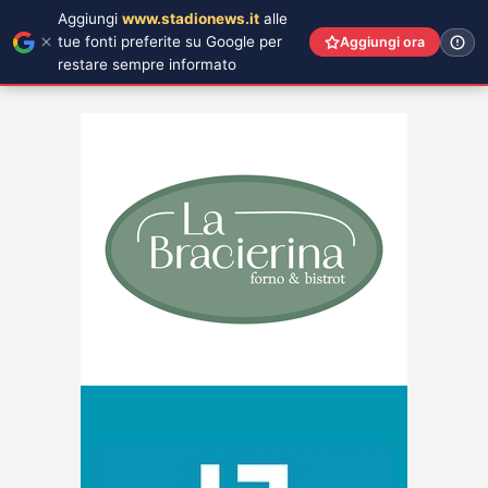
Aggiungi
www.stadionews.it
alle
tue fonti preferite su Google per
Aggiungi ora
restare sempre informato