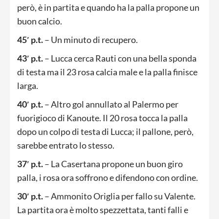
però, è in partita e quando ha la palla propone un
buon calcio.
45′ p.t.
– Un minuto di recupero.
43′ p.t.
– Lucca cerca Rauti con una bella sponda
di testa ma il 23 rosa calcia male e la palla finisce
larga.
40′ p.t.
– Altro gol annullato al Palermo per
fuorigioco di Kanoute. Il 20 rosa tocca la palla
dopo un colpo di testa di Lucca; il pallone, però,
sarebbe entrato lo stesso.
37′ p.t.
– La Casertana propone un buon giro
palla, i rosa ora soffrono e difendono con ordine.
30′ p.t.
– Ammonito Origlia per fallo su Valente.
La partita ora è molto spezzettata, tanti falli e