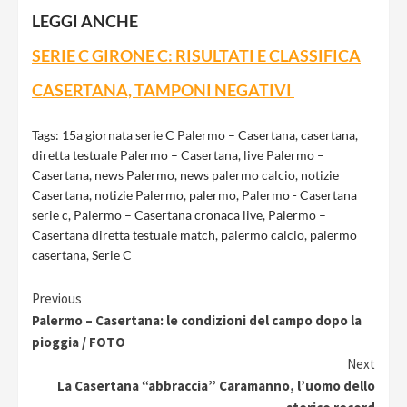
LEGGI ANCHE
SERIE C GIRONE C: RISULTATI E CLASSIFICA
CASERTANA, TAMPONI NEGATIVI
Tags:
15a giornata serie C Palermo – Casertana
,
casertana
,
diretta testuale Palermo – Casertana
,
live Palermo –
Casertana
,
news Palermo
,
news palermo calcio
,
notizie
Casertana
,
notizie Palermo
,
palermo
,
Palermo - Casertana
serie c
,
Palermo – Casertana cronaca live
,
Palermo –
Casertana diretta testuale match
,
palermo calcio
,
palermo
casertana
,
Serie C
Continue
Previous
Palermo – Casertana: le condizioni del campo dopo la
Reading
pioggia / FOTO
Next
La Casertana “abbraccia” Caramanno, l’uomo dello