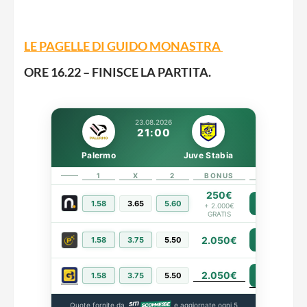
LE PAGELLE DI GUIDO MONASTRA
ORE 16.22 – FINISCE LA PARTITA.
23.08.2026
21:00
Palermo
Juve Stabia
1
X
2
BONUS
LINK
250€
1.58
3.65
5.60
PIÙ INFO
+ 2.000€
GRATIS
2.050€
1.58
3.75
5.50
PIÙ INFO
2.050€
PIÙ INFO
1.58
3.75
5.50
Quote fornite da
e aggiornate ogni 5