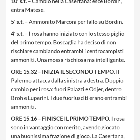
10′ s.t.
– Cambio nella Casertana: esce Bordin,
entra Matese.
5′ s.t.
– Ammonito Marconi per fallo su Bordin.
4′ s.t.
– I rosa hanno iniziato con lo stesso piglio
del primo tempo. Boscaglia ha deciso di non
rischiare cambiando entrambi i centrocampisti
ammoniti. Una mossa rischiosa ma intelligente.
ORE 15.32
–
INIZIA IL SECONDO TEMPO
. Il
Palermo attacca dalla sinistra a destra. Doppio
cambio per i rosa: fuori Palazzi e Odjer, dentro
Broh e Luperini. I due fuoriusciti erano entrambi
ammoniti.
ORE 15.16 – FINISCE IL PRIMO TEMPO
. I rosa
sono in vantaggio con merito, avendo giocato
una buonissima frazione di gioco. La Casertana,