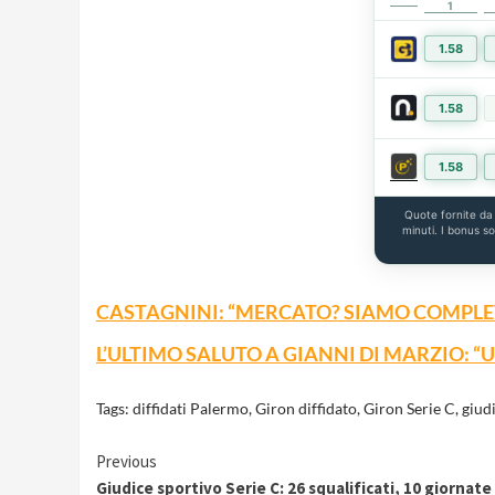
1
1.58
1.58
1.58
Quote fornite d
minuti. I bonus s
CASTAGNINI: “MERCATO? SIAMO COMPLE
L’ULTIMO SALUTO A GIANNI DI MARZIO: 
Tags:
diffidati Palermo
,
Giron diffidato
,
Giron Serie C
,
giudi
Continue
Previous
Giudice sportivo Serie C: 26 squalificati, 10 giornate