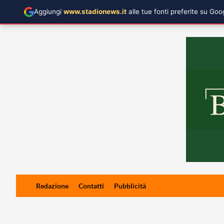
Aggiungi
www.stadionews.it
alle tue fonti preferite su Go
Skip
Redazione
Contatti
Pubblicità
to
content