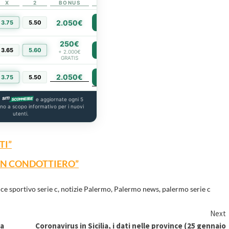
X
2
BONUS
LINK
2.050€
3.75
5.50
PIÙ INFO
250€
3.65
5.60
PIÙ INFO
+ 2.000€
GRATIS
2.050€
PIÙ INFO
3.75
5.50
a
e aggiornate ogni 5
ono a scopo informativo per i nuovi
utenti.
TI”
“UN CONDOTTIERO”
ce sportivo serie c
,
notizie Palermo
,
Palermo news
,
palermo serie c
Next
 a
Coronavirus in Sicilia, i dati nelle province (25 gennaio