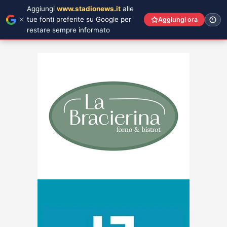
Aggiungi
www.stadionews.it
alle
tue fonti preferite su Google per
Aggiungi ora
restare sempre informato