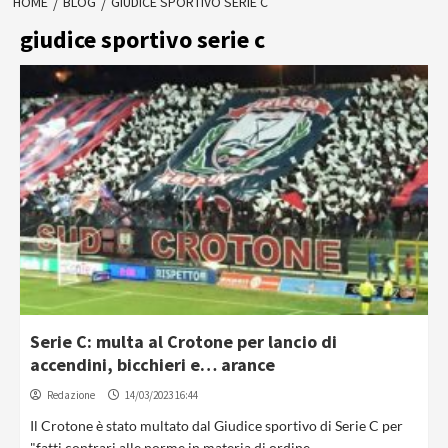
HOME
BLOG
GIUDICE SPORTIVO SERIE C
giudice sportivo serie c
Serie C: multa al Crotone per lancio di
accendini, bicchieri e… arance
Redazione
14/03/2023 16:44
Il Crotone è stato multato dal Giudice sportivo di Serie C per
"fatti contrari alle norme in materia di ordine...