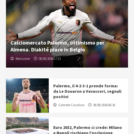
Calciomercato Palermo, ottimismo per
Almena. Diakité piace in Belgio
Redazione
08/08/2026 17:15
Palermo, il 4-2-3-1 prende forma:
da Le Douaron a Vavassori, segnali
positivi
Gabriele Cavallaro
08/08/2026 06:30
Euro 2032, Palermo ci crede: Milano
e Napoli rischiano l’esclusione