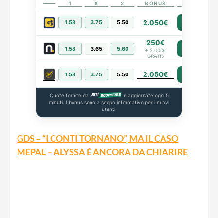
1
X
2
BONUS
LINK
2.050€
1.58
3.75
5.50
PIÙ INFO
250€
1.58
3.65
5.60
PIÙ INFO
+ 2.000€
GRATIS
2.050€
PIÙ INFO
1.58
3.75
5.50
Quote fornite da
e aggiornate ogni 5
minuti. I bonus sono a scopo informativo per i nuovi
utenti.
GDS – “I CONTI TORNANO”, MA IL CASO
MEPAL – ALYSSA É ANCORA DA CHIARIRE