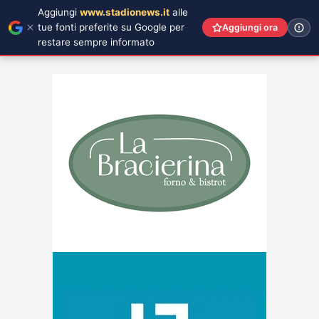
Aggiungi
www.stadionews.it
alle
tue fonti preferite su Google per
Aggiungi ora
restare sempre informato