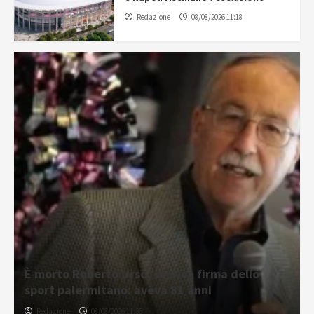
Redazione
08/08/2026 11:18
È morto Roberto Urso, storica firma dello
sport palermitano: aveva 81 anni
Redazione
08/08/2026 11:36