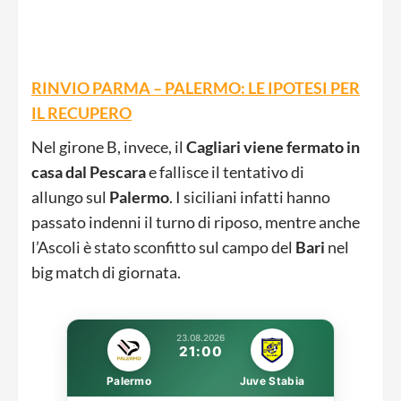
RINVIO PARMA – PALERMO: LE IPOTESI PER
IL RECUPERO
Nel girone B, invece, il
Cagliari viene fermato in
casa dal Pescara
e fallisce il tentativo di
allungo sul
Palermo
. I siciliani infatti hanno
passato indenni il turno di riposo, mentre anche
l’Ascoli è stato sconfitto sul campo del
Bari
nel
big match di giornata.
23.08.2026
21:00
Palermo
Juve Stabia