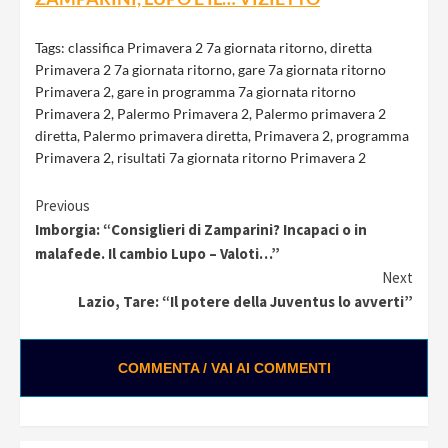
Tags:
classifica Primavera 2 7a giornata ritorno
,
diretta
Primavera 2 7a giornata ritorno
,
gare 7a giornata ritorno
Primavera 2
,
gare in programma 7a giornata ritorno
Primavera 2
,
Palermo Primavera 2
,
Palermo primavera 2
diretta
,
Palermo primavera diretta
,
Primavera 2
,
programma
Primavera 2
,
risultati 7a giornata ritorno Primavera 2
Continue
Previous
Imborgia: “Consiglieri di Zamparini? Incapaci o in
Reading
malafede. Il cambio Lupo – Valoti…”
Next
Lazio, Tare: “Il potere della Juventus lo avverti”
COMMENTA / VAI AI COMMENTI