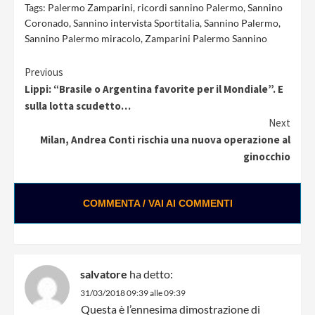
Tags:
Palermo Zamparini
,
ricordi sannino Palermo
,
Sannino
Coronado
,
Sannino intervista Sportitalia
,
Sannino Palermo
,
Sannino Palermo miracolo
,
Zamparini Palermo Sannino
Continue
Previous
Lippi: “Brasile o Argentina favorite per il Mondiale”. E
Reading
sulla lotta scudetto…
Next
Milan, Andrea Conti rischia una nuova operazione al
ginocchio
COMMENTA / VAI AI COMMENTI
salvatore
ha detto:
31/03/2018 09:39 alle 09:39
Questa è l’ennesima dimostrazione di