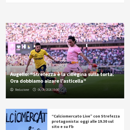
Augello: “Strefezza è la ciliegina sulla torta.
Ora dobbiamo alzare l’asticella”
Redazione
06/08/2026 15:00
“Calciomercato Live” con Strefezza
protagonista: oggi alle 19.30 sul
sito e su Fb