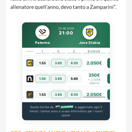
allenatore quell’anno, devo tanto a Zamparini”.
23.08.2026
21:00
Palermo
Juve Stabia
1
X
2
BONUS
LINK
2.050€
1.53
3.65
6.50
PIÙ INFO
250€
1.58
3.65
5.60
PIÙ INFO
+ 2.000€
GRATIS
2.050€
PIÙ INFO
1.53
3.65
6.50
Quote fornite da
e aggiornate ogni 5
minuti. I bonus sono a scopo informativo per i nuovi
utenti.