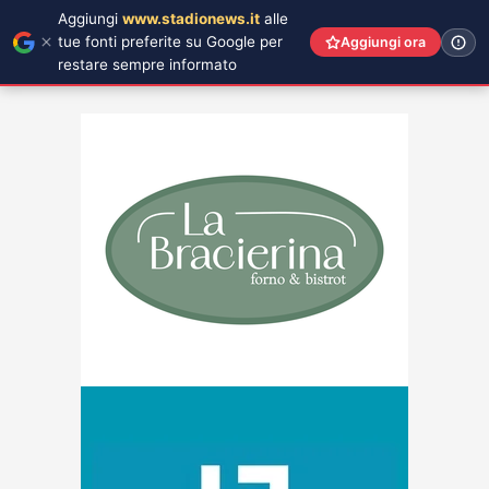
Aggiungi
www.stadionews.it
alle
tue fonti preferite su Google per
Aggiungi ora
restare sempre informato