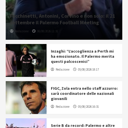
Facchinetti, Antonini, Corvino e non solo: il 21
settembre il Palermo Football Meeting
Redazione
06/08/2026 11:31
Inzaghi: “L’accoglienza a Perth mi
ha emozionato. Il Palermo merita
questi palcoscenici”
Redazione
05/08/2026 18:17
FIGC, Zola entra nello staff azzurro:
sarà coordinatore delle nazionali
giovanili
Redazione
05/08/2026 16:31
Serie B da record: Palermo e altre