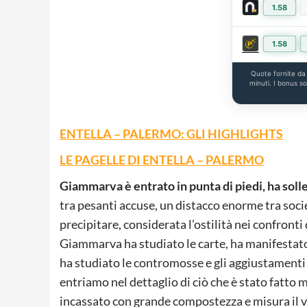
1.58
1.58
Quote fornite d
minuti. I bonus s
ENTELLA – PALERMO: GLI HIGHLIGHTS
LE PAGELLE DI ENTELLA – PALERMO
Giammarva è entrato in punta di piedi, ha soll
tra pesanti accuse, un distacco enorme tra soci
precipitare, considerata l’ostilità nei confronti
Giammarva ha studiato le carte, ha manifestato
ha studiato le contromosse e gli aggiustamenti 
entriamo nel dettaglio di ciò che è stato fatto 
incassato con grande compostezza e misura il v