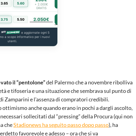
3.65
5.60
PIÙ INFO
+ 2.000€
GRATIS
2.050€
PIÙ INFO
3.75
5.50
a
e aggiornate ogni 5
ono a scopo informativo per i nuovi
utenti.
evato il “pentolone”
del Palermo che a novembre ribolliva
età e tifoseria e una situazione che sembrava sul punto di
 di Zamparini e l’assenza di compratori credibili.
 ottimismo anche quando erano in pochi a dargli ascolto,
necessari sollecitati dal “pressing” della Procura (qui non
ma che
Stadionews ha seguito passo dopo passo
), ha
erdetto favorevole e adesso – ora che si va