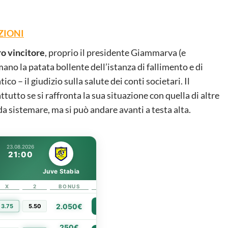
ZIONI
ro vincitore
, proprio il presidente Giammarva (e
mano la patata bollente dell’istanza di fallimento e di
co – il giudizio sulla salute dei conti societari. Il
utto se si raffronta la sua situazione con quella di altre
a sistemare, ma si può andare avanti a testa alta.
23.08.2026
21:00
Juve Stabia
X
2
BONUS
LINK
2.050€
3.75
5.50
PIÙ INFO
250€