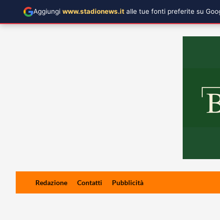
Aggiungi
www.stadionews.it
alle tue fonti preferite su Go
Skip
Redazione
Contatti
Pubblicità
to
content