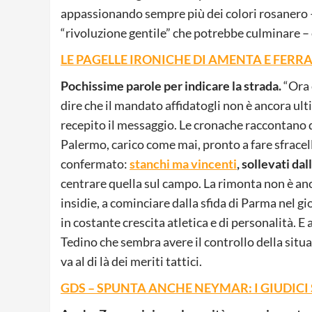
appassionando sempre più dei colori rosanero – 
“rivoluzione gentile” che potrebbe culminare – è 
LE PAGELLE IRONICHE DI AMENTA E FERR
Pochissime parole per indicare la strada.
“Ora 
dire che il mandato affidatogli non è ancora ult
recepito il messaggio. Le cronache raccontano d
Palermo, carico come mai, pronto a fare sfracelli 
confermato:
stanchi ma vincenti
, sollevati da
centrare quella sul campo. La rimonta non è anc
insidie, a cominciare dalla sfida di Parma nel gi
in costante crescita atletica e di personalità. E
Tedino che sembra avere il controllo della situ
va al di là dei meriti tattici.
GDS – SPUNTA ANCHE NEYMAR: I GIUDIC