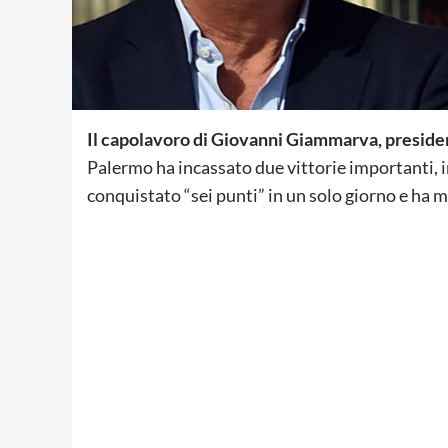
Il capolavoro di Giovanni Giammarva, preside
Palermo ha incassato due vittorie importanti, in
conquistato “sei punti” in un solo giorno e ha m