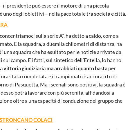
il presidente può essere il motore di una piccola
uno degli obiettivi – nella pace totale tra società e città.
ARA
concentriamoci sulla serie A”, ha detto a caldo, come a
imato. E la squadra, a duemila chilometri di distanza, ha
i una squadra che ha esultato per le notizie arrivate da
sul campo. E i fatti, sul sintetico dell’Entella, lo hanno
lla vittoria giudiziaria ma arrabbiati quanto basta
per
ora stata completata e il campionato è ancora irto di
orno di Pasquetta. Ma i segnali sono positivi, la squadra è
 adesso potrà lavorare con più serenità, affidandosi a
azione oltre a una capacità di conduzione del gruppo che
I STRONCANO COLACI