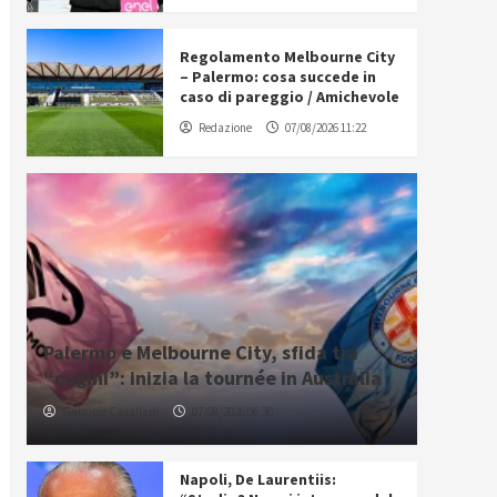
Regolamento Melbourne City
– Palermo: cosa succede in
caso di pareggio / Amichevole
Redazione
07/08/2026 11:22
Palermo e Melbourne City, sfida tra
“cugini”: inizia la tournée in Australia
Gabriele Cavallaro
07/08/2026 06:30
Napoli, De Laurentiis: