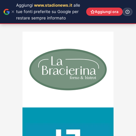
Aggiungi
www.stadionews.it
alle
tue fonti preferite su Google per
Aggiungi ora
restare sempre informato