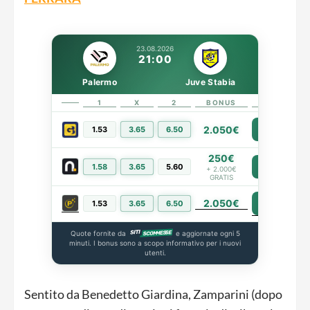
23.08.2026
21:00
Palermo
Juve Stabia
1
X
2
BONUS
LINK
2.050€
1.53
3.65
6.50
PIÙ INFO
250€
1.58
3.65
5.60
PIÙ INFO
+ 2.000€
GRATIS
2.050€
PIÙ INFO
1.53
3.65
6.50
Quote fornite da
e aggiornate ogni 5
minuti. I bonus sono a scopo informativo per i nuovi
utenti.
Sentito da Benedetto Giardina, Zamparini (dopo