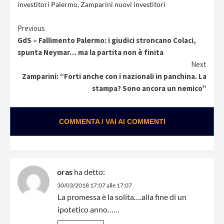
investitori Palermo
,
Zamparini nuovi investitori
Continue
Previous
GdS – Fallimento Palermo: i giudici stroncano Colaci,
Reading
spunta Neymar… ma la partita non è finita
Next
Zamparini: “Forti anche con i nazionali in panchina. La
stampa? Sono ancora un nemico”
COMMENTA / VAI AI COMMENTI
Loading ads...
oras
ha detto:
30/03/2018 17:07 alle 17:07
La promessa è la solita….alla fine di un
ipotetico anno……