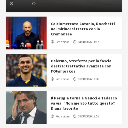
Redazione
04/08/2026 16:42
Calciomercato Catania, Rocchetti
nel mirino: si tratta con la
Cremonese
Redazione
04/08/2026 11:17
Palermo, Strefezza per la fascia
destra: trattativa avanzata con
l’Olympiakos
Redazione
03/08/2026 18:26
Il Perugia torna a Gaucci e Tedesco
va via: “Non merito tutto questo”.
Diana favorito
Redazione
03/08/2026 17:55