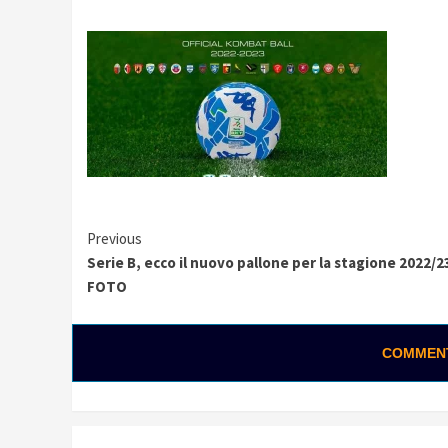
Continue
Previous
Serie B, ecco il nuovo pallone per la stagione 2022/23
Reading
FOTO
COMMENTA
0:01 / 0:25
Loading ads...