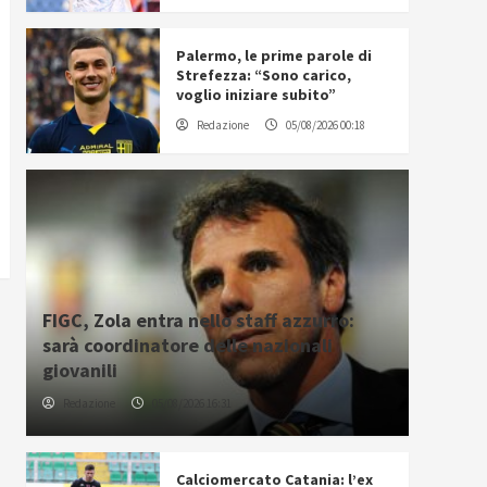
Palermo, le prime parole di
Strefezza: “Sono carico,
voglio iniziare subito”
Redazione
05/08/2026 00:18
FIGC, Zola entra nello staff azzurro:
sarà coordinatore delle nazionali
giovanili
Redazione
05/08/2026 16:31
Calciomercato Catania: l’ex