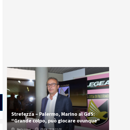
Strefezza – Palermo, Marino al GdS:
“Grande colpo, può giocare ovunque”
Redazione
05/08/2026 11:01