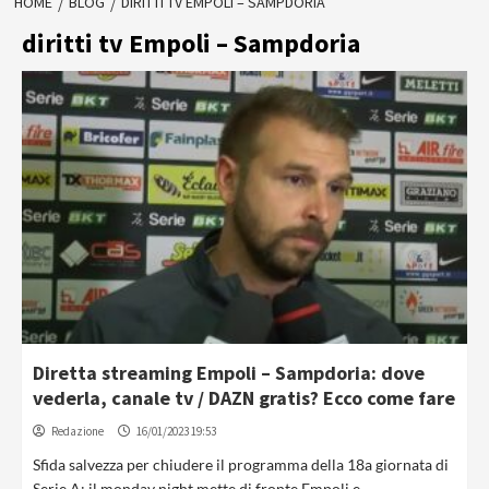
HOME
BLOG
DIRITTI TV EMPOLI – SAMPDORIA
diritti tv Empoli – Sampdoria
Diretta streaming Empoli – Sampdoria: dove
vederla, canale tv / DAZN gratis? Ecco come fare
Redazione
16/01/2023 19:53
Sfida salvezza per chiudere il programma della 18a giornata di
Serie A: il monday night mette di fronte Empoli e...