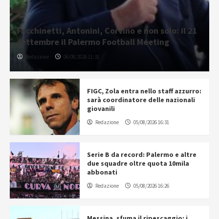
Facchinetti, Antonini, Corvino e non solo: il 21
settembre il Palermo Football Meeting
Redazione
06/08/2026 11:31
FIGC, Zola entra nello staff azzurro:
sarà coordinatore delle nazionali
giovanili
Redazione
05/08/2026 16:31
Serie B da record: Palermo e altre
due squadre oltre quota 10mila
abbonati
Redazione
05/08/2026 16:26
Messina, sfuma il ripescaggio: i