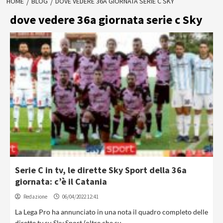
HOME
BLOG
DOVE VEDERE 36A GIORNATA SERIE C SKY
dove vedere 36a giornata serie c Sky
Serie C in tv, le dirette Sky Sport della 36a
giornata: c’è il Catania
Redazione
06/04/2022 12:41
La Lega Pro ha annunciato in una nota il quadro completo delle
dirette tv su Sky Sport (oltre che su...