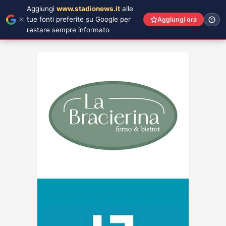
Aggiungi
www.stadionews.it
alle
tue fonti preferite su Google per
Aggiungi ora
restare sempre informato