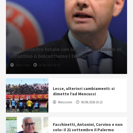
UEFA, scontro totale con la Fifa: “Dimissioni di
Infantino o boicottiamo i tornei”
Redazione
06/08/2026 18:57
Lecce, ulteriori cambiamenti: si
dimette l’ad Mencucci
Redazione
06/08/2026 16:21
Facchinetti, Antonini, Corvino e non
solo: il 21 settembre il Palermo