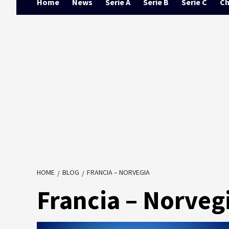
Home
News
Serie A
Serie B
Serie C
Ch
HOME
BLOG
FRANCIA – NORVEGIA
Francia – Norveg