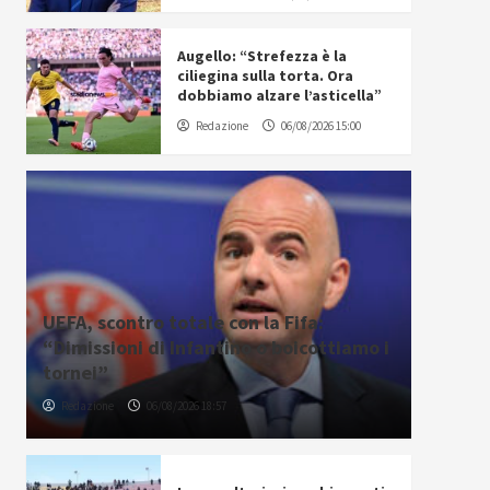
Augello: “Strefezza è la
ciliegina sulla torta. Ora
dobbiamo alzare l’asticella”
Redazione
06/08/2026 15:00
UEFA, scontro totale con la Fifa:
“Dimissioni di Infantino o boicottiamo i
tornei”
Redazione
06/08/2026 18:57