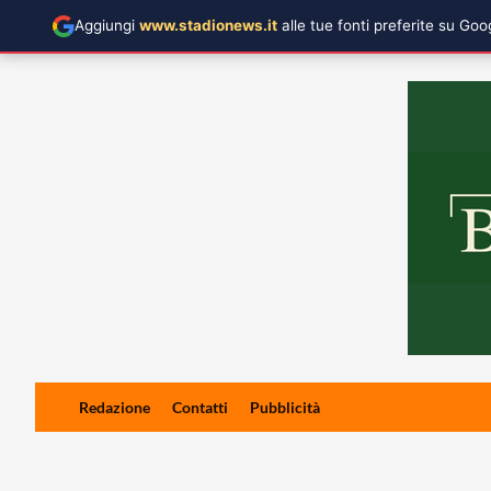
Aggiungi
www.stadionews.it
alle tue fonti preferite su Go
Skip
Redazione
Contatti
Pubblicità
to
content