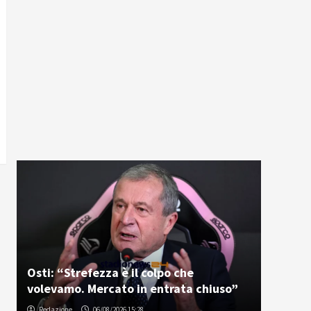
Osti: “Strefezza è il colpo che
volevamo. Mercato in entrata chiuso”
Redazione
06/08/2026 15:28