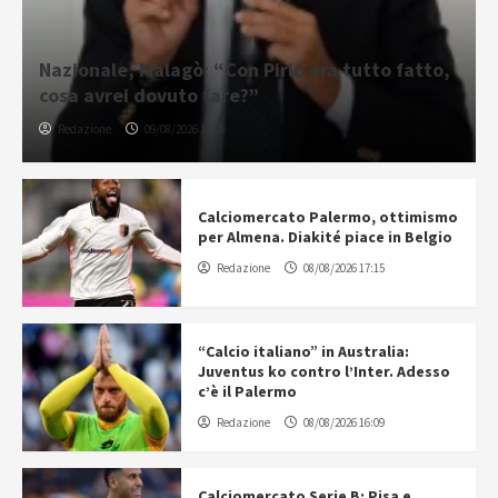
Nazionale, Malagò: “Con Pirlo era tutto fatto,
cosa avrei dovuto fare?”
Redazione
09/08/2026 11:28
Calciomercato Palermo, ottimismo
per Almena. Diakité piace in Belgio
Redazione
08/08/2026 17:15
“Calcio italiano” in Australia:
Juventus ko contro l’Inter. Adesso
c’è il Palermo
Redazione
08/08/2026 16:09
Calciomercato Serie B: Pisa e