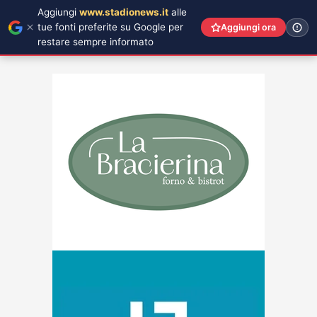
Aggiungi
www.stadionews.it
alle
tue fonti preferite su Google per
Aggiungi ora
restare sempre informato