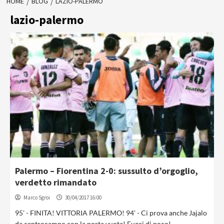
HOME
BLOG
LAZIO-PALERMO
lazio-palermo
Palermo – Fiorentina 2-0: sussulto d’orgoglio,
verdetto rimandato
Marco Sgroi
30/04/2017 16:00
95' - FINITA! VITTORIA PALERMO! 94' - Ci prova anche Jajalo
da centrocampo con la porta vuota! Fuori di poco!...