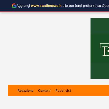
Aggiungi
www.stadionews.it
alle tue fonti preferite su Go
Skip
Redazione
Contatti
Pubblicità
to
content