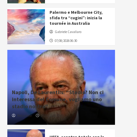
Palermo e Melbourne City,
sfida tra “cugini”: inizia la
tournée in Australia
Gabriele Cavallaro
07/08/2026 06:30
Napoli, De Laurentiis: “Stadio? Non ci
interessa del Comune, vogliamo uno
stadio nostro”
Redazione
06/08/2026 20:43