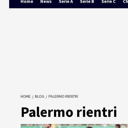
Home
News
Serie A
Serie B
Serie C
Ch
HOME
BLOG
PALERMO RIENTRI
Palermo rientri