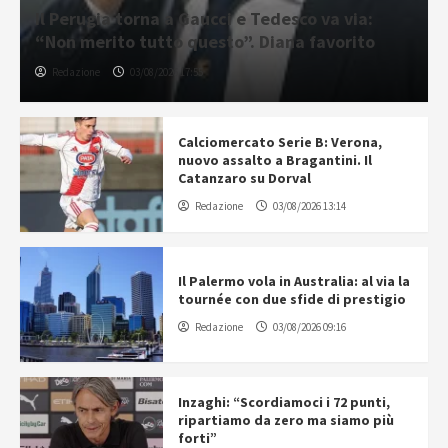
Il Perugia torna a Gaucci e Tedesco va via:
“Non merito tutto questo”. Diana favorito
Redazione
03/08/2026 17:55
Calciomercato Serie B: Verona,
nuovo assalto a Bragantini. Il
Catanzaro su Dorval
Redazione
03/08/2026 13:14
Il Palermo vola in Australia: al via la
tournée con due sfide di prestigio
Redazione
03/08/2026 09:16
Inzaghi: “Scordiamoci i 72 punti,
ripartiamo da zero ma siamo più
forti”