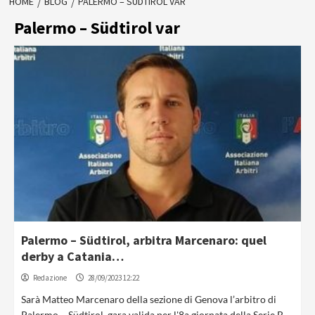
HOME
BLOG
PALERMO – SÜDTIROL VAR
Palermo – Südtirol var
Palermo – Südtirol, arbitra Marcenaro: quel
derby a Catania…
Redazione
28/09/2023 12:22
Sarà Matteo Marcenaro della sezione di Genova l’arbitro di
Palermo – Südtirol, gara valida per l'8a giornata della Serie B...