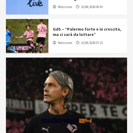
Redazione
10/08/2026 06:45
GdS – “Palermo forte e in crescita,
ma ci sarà da lottare”
Redazione
10/08/2026 07:23