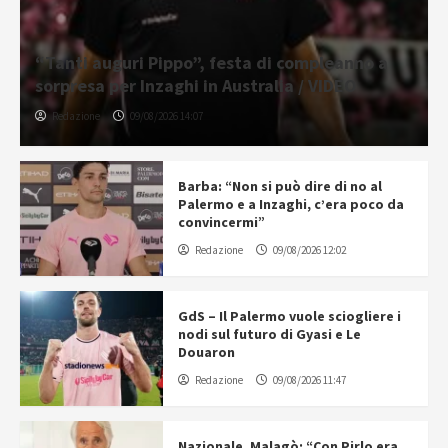
“Tanti auguri Pippo”, festa di compleanno a
sorpresa per Inzaghi in Australia / VIDEO
Redazione
09/08/2026 14:07
Barba: “Non si può dire di no al
Palermo e a Inzaghi, c’era poco da
convincermi”
Redazione
09/08/2026 12:02
GdS – Il Palermo vuole sciogliere i
nodi sul futuro di Gyasi e Le
Douaron
Redazione
09/08/2026 11:47
Nazionale, Malagò: “Con Pirlo era