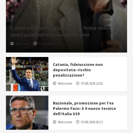
È morto Roberto Urso, storica firma dello
sport palermitano: aveva 81 anni
Redazione
08/08/2026 11:36
Catania, fideiussione non
depositata: rischio
penalizzazione?
Redazione
07/08/2026 22:02
Nazionale, promozione per l’ex
Palermo Favo: è il nuovo tecnico
dell’Italia U19
Redazione
07/08/2026 20:12