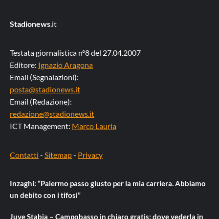
Stadionews
.it
Testata giornalistica n°8 del 27.04.2007
Editore:
Ignazio Aragona
Email (Segnalazioni):
posta@stadionews.it
Email (Redazione):
redazione@stadionews.it
ICT Management:
Marco Lauria
Contatti
-
Sitemap
-
Privacy
Inzaghi: “Palermo passo giusto per la mia carriera. Abbiamo
un debito con i tifosi”
Juve Stabia – Campobasso in chiaro gratis: dove vederla in