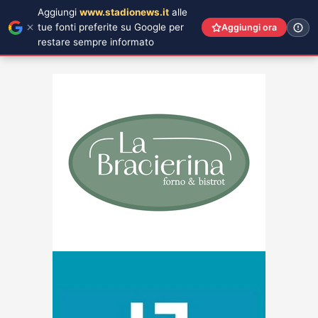
Aggiungi
www.stadionews.it
alle
tue fonti preferite su Google per
Aggiungi ora
restare sempre informato