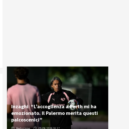
Inzaghi: “L’accoglienza a Perth mi ha
emozionato. Il Palermo merita questi
palcoscenici”
Redazione
05/08/2026 18:17