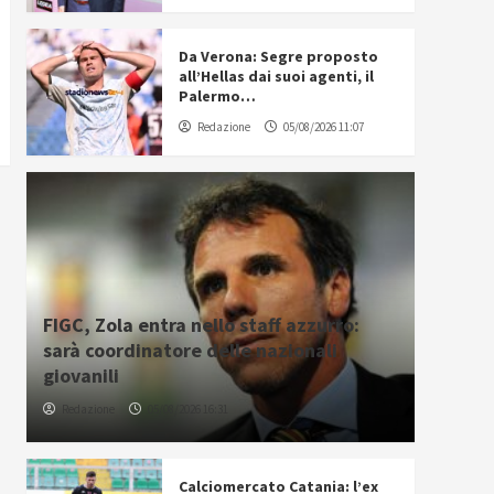
Da Verona: Segre proposto
all’Hellas dai suoi agenti, il
Palermo…
Redazione
05/08/2026 11:07
FIGC, Zola entra nello staff azzurro:
sarà coordinatore delle nazionali
giovanili
Redazione
05/08/2026 16:31
Calciomercato Catania: l’ex