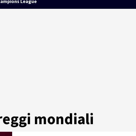
ampions League
areggi mondiali