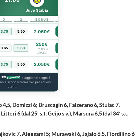
21:00
Juve Stabia
X
2
BONUS
LINK
2.050€
3.75
5.50
PIÙ INFO
250€
3.65
5.60
PIÙ INFO
+ 2.000€
GRATIS
2.050€
PIÙ INFO
3.75
5.50
a
e aggiornate ogni 5
ono a scopo informativo per i nuovi
utenti.
,5, Domizzi 6; Bruscagin 6, Falzerano 6, Stulac 7,
Litteri 6 (dal 25′ s.t. Geijo s.v.), Marsura 6,5 (dal 34′ s.t.
ajkovic 7, Aleesami 5; Murawski 6, Jajalo 6,5, Fiordilino 6