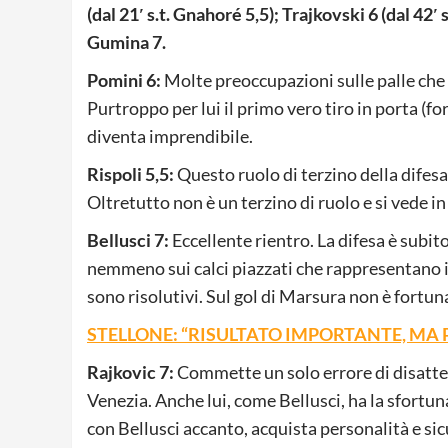
(dal 21′ s.t. Gnahoré 5,5); Trajkovski 6 (dal 42′ 
Gumina 7.
Pomini 6:
Molte preoccupazioni sulle palle che
Purtroppo per lui il primo vero tiro in porta 
diventa imprendibile.
Rispoli 5,5:
Questo ruolo di terzino della difesa
Oltretutto non è un terzino di ruolo e si vede i
Bellusci 7:
Eccellente rientro. La difesa è subito
nemmeno sui calci piazzati che rappresentano il 
sono risolutivi. Sul gol di Marsura non è fortun
STELLONE: “RISULTATO IMPORTANTE, MA
Rajkovic 7:
Commette un solo errore di disatten
Venezia. Anche lui, come Bellusci, ha la sfortuna
con Bellusci accanto, acquista personalità e sicu