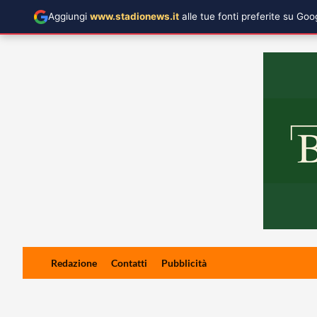
Aggiungi
www.stadionews.it
alle tue fonti preferite su Go
Skip
Redazione
Contatti
Pubblicità
to
content