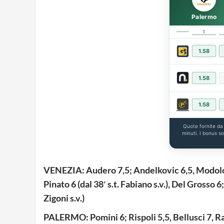
Palermo
1
1.58
1.58
1.58
Quote fornite d
minuti. I bonus s
VENEZIA: Audero 7,5; Andelkovic 6,5, Modolo 4
Pinato 6 (dal 38′ s.t. Fabiano s.v.), Del Grosso 6; 
Zigoni s.v.)
PALERMO:
Pomini 6; Rispoli 5,5, Bellusci 7, R