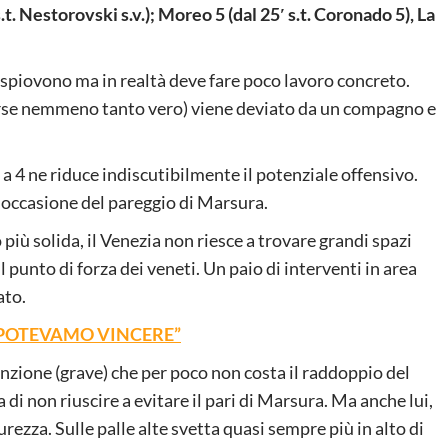
s.t. Nestorovski s.v.); Moreo 5 (dal 25′ s.t. Coronado 5), La
 spiovono ma in realtà deve fare poco lavoro concreto.
(forse nemmeno tanto vero) viene deviato da un compagno e
 a 4 ne riduce indiscutibilmente il potenziale offensivo.
n occasione del pareggio di Marsura.
 più solida, il Venezia non riesce a trovare grandi spazi
punto di forza dei veneti. Un paio di interventi in area
ato.
 POTEVAMO VINCERE”
zione (grave) che per poco non costa il raddoppio del
 di non riuscire a evitare il pari di Marsura. Ma anche lui,
rezza. Sulle palle alte svetta quasi sempre più in alto di