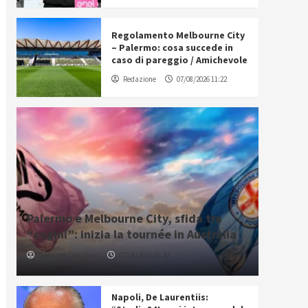
Regolamento Melbourne City
– Palermo: cosa succede in
caso di pareggio / Amichevole
Redazione
07/08/2026 11:22
Palermo e Melbourne City, sfida tra
“cugini”: inizia la tournée in Australia
Gabriele Cavallaro
07/08/2026 06:30
Napoli, De Laurentiis: