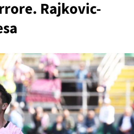
rore. Rajkovic-
esa