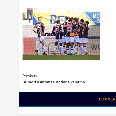
Continue
Previous
Brunori esultanza Modena Palermo
Reading
COMMENTA