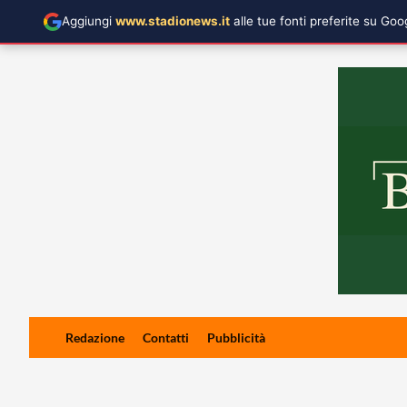
Aggiungi
www.stadionews.it
alle tue fonti preferite su Go
Skip
Redazione
Contatti
Pubblicità
to
content