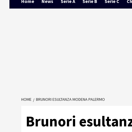
Home
News
Serie A
Serie B
Serie C
Ch
HOME
BRUNORI ESULTANZA MODENA PALERMO
Brunori esulta