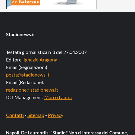
Stadionews
.it
Testata giornalistica n°8 del 27.04.2007
Editore:
Ignazio Aragona
Email (Segnalazioni):
posta@stadionews.it
Email (Redazione):
redazione@stadionews.it
ICT Management:
Marco Lauria
Contatti
-
Sitemap
-
Privacy
Napoli, De Laurentiis: “Stadio? Non ci interessa del Comune,