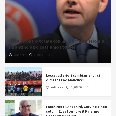
UEFA, scontro totale con la Fifa: “Dimissioni di
Infantino o boicottiamo i tornei”
Redazione
06/08/2026 18:57
Lecce, ulteriori cambiamenti: si
dimette l’ad Mencucci
Redazione
06/08/2026 16:21
Facchinetti, Antonini, Corvino e non
solo: il 21 settembre il Palermo