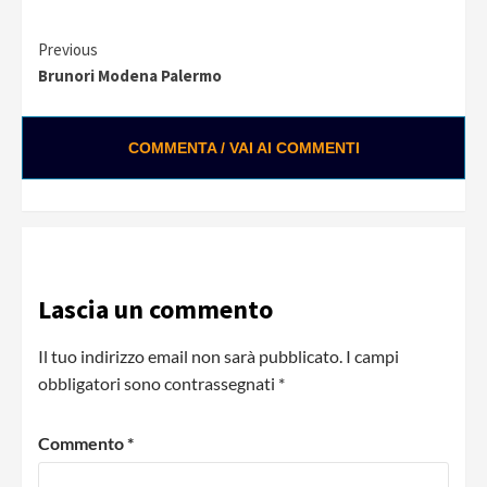
Continue
Previous
Brunori Modena Palermo
Reading
COMMENTA / VAI AI COMMENTI
Lascia un commento
Il tuo indirizzo email non sarà pubblicato.
I campi
obbligatori sono contrassegnati
*
Commento
*