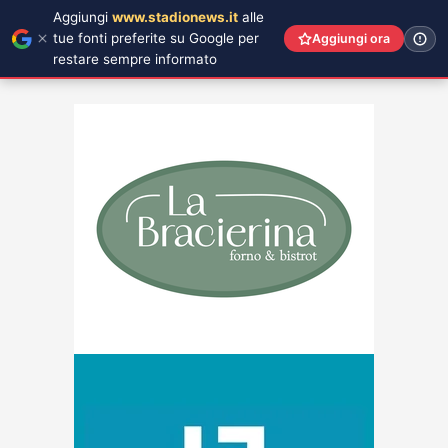
Aggiungi
www.stadionews.it
alle
tue fonti preferite su Google per
Aggiungi ora
restare sempre informato