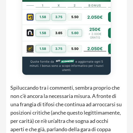
1
X
2
BONUS
LINK
2.050€
1.58
3.75
5.50
PIÙ INFO
250€
1.58
3.65
5.60
PIÙ INFO
+ 2.000€
GRATIS
2.050€
PIÙ INFO
1.58
3.75
5.50
Quote fornite da
e aggiornate ogni 5
minuti. I bonus sono a scopo informativo per i nuovi
utenti.
Spiluccando tra i commenti, sembra proprio che
non c’è ancora la necessaria misura. A fronte di
una frangia di tifosi che continua ad arroccarsi su
posizioni critiche (anche questo legittimamente,
per carità) ce n’è un’altra che sogna ad occhi
aperti e che già, parlando della gara di coppa