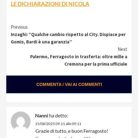
LE DICHIARAZIONI DI NICOLA
Continue
Previous
Inzaghi: “Qualche cambio rispetto al City. Dispiace per
Reading
Gomis, Bardi è una garanzia”
Next
Palermo, Ferragosto in trasferta: oltre mille a
Cremona per la prima ufficiale
COMMENTA / VAI AI COMMENTI
Nanni
ha detto:
15/08/2025 09:11 alle 09:11
Grazie di tutto, e buon Ferragosto!