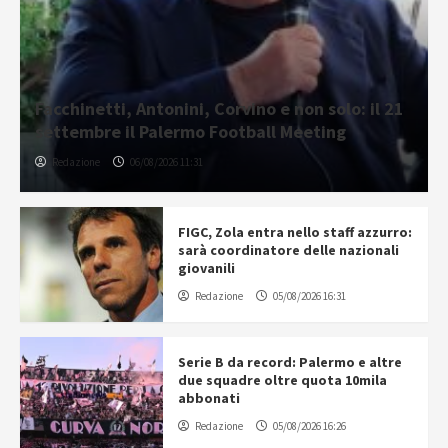
Facchinetti, Antonini, Corvino e non solo: il 21
settembre il Palermo Football Meeting
Redazione
06/08/2026 11:31
FIGC, Zola entra nello staff azzurro:
sarà coordinatore delle nazionali
giovanili
Redazione
05/08/2026 16:31
Serie B da record: Palermo e altre
due squadre oltre quota 10mila
abbonati
Redazione
05/08/2026 16:26