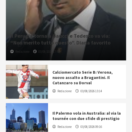
Il Perugia torna a Gaucci e Tedesco va via:
“Non merito tutto questo”. Diana favorito
Redazione
03/08/2026 17:55
Calciomercato Serie B: Verona,
nuovo assalto a Bragantini. Il
Catanzaro su Dorval
Redazione
03/08/2026 13:14
Il Palermo vola in Australia: al via la
tournée con due sfide di prestigio
Redazione
03/08/2026 09:16