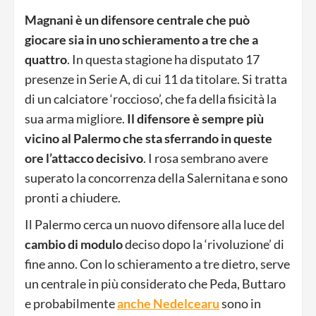
Magnani è un difensore centrale che può
giocare sia in uno schieramento a tre che a
quattro
. In questa stagione ha disputato 17
presenze in Serie A, di cui 11 da titolare. Si tratta
di un calciatore ‘roccioso’, che fa della fisicità la
sua arma migliore.
Il difensore è sempre
più
vicino al Palermo che sta sferrando in queste
ore l’attacco decisivo
. I rosa sembrano avere
superato la concorrenza della Salernitana e sono
pronti a chiudere.
Il Palermo cerca un nuovo difensore alla luce del
cambio di modulo
deciso dopo la ‘rivoluzione’ di
fine anno. Con lo schieramento a tre dietro, serve
un centrale in più considerato che Peda, Buttaro
e probabilmente
anche Nedelcearu
sono in