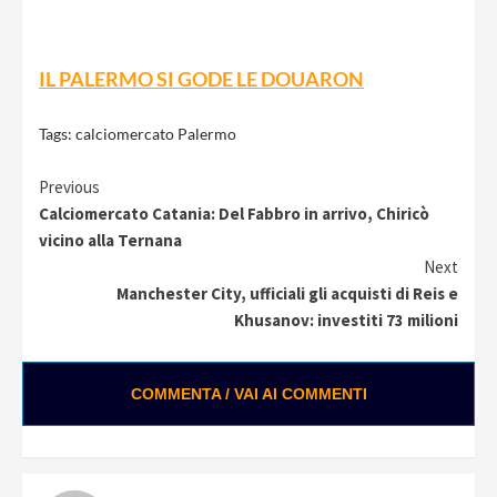
IL PALERMO SI GODE LE DOUARON
Tags:
calciomercato Palermo
Continue
Previous
Calciomercato Catania: Del Fabbro in arrivo, Chiricò
Reading
vicino alla Ternana
Next
Manchester City, ufficiali gli acquisti di Reis e
Khusanov: investiti 73 milioni
COMMENTA / VAI AI COMMENTI