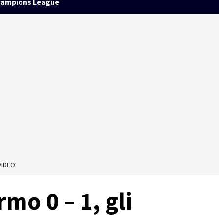
ampions League
 VIDEO
rmo 0 – 1, gli