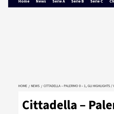
Home
News
Serie A
Serie B
Serie C
Ch
HOME
NEWS
CITTADELLA – PALERMO 0 – 1, GLI HIGHLIGHTS /
Cittadella – Pale