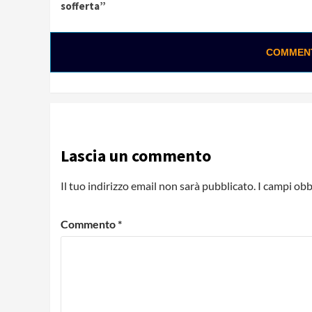
Reading
sofferta”
COMMENTA
Lascia un commento
Il tuo indirizzo email non sarà pubblicato.
I campi obb
Commento
*