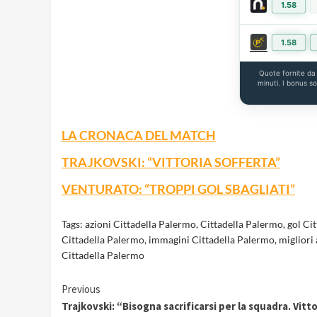
1.58
1.58
Quote fornite d
minuti. I bonus s
LA CRONACA DEL MATCH
TRAJKOVSKI: “VITTORIA SOFFERTA”
VENTURATO: “TROPPI GOL SBAGLIATI”
Tags:
azioni Cittadella Palermo
,
Cittadella Palermo
,
gol Ci
Cittadella Palermo
,
immagini Cittadella Palermo
,
migliori
Cittadella Palermo
Continue
Previous
Trajkovski: “Bisogna sacrificarsi per la squadra. Vitto