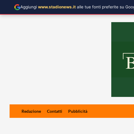
Aggiungi
www.stadionews.it
alle tue fonti preferite su Go
Skip
Redazione
Contatti
Pubblicità
to
content