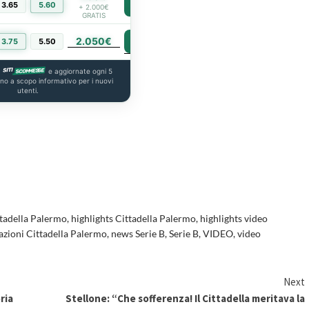
3.65
5.60
PIÙ INFO
+ 2.000€
GRATIS
2.050€
PIÙ INFO
3.75
5.50
a
e aggiornate ogni 5
ono a scopo informativo per i nuovi
utenti.
ttadella Palermo
,
highlights Cittadella Palermo
,
highlights video
 azioni Cittadella Palermo
,
news Serie B
,
Serie B
,
VIDEO
,
video
Next
ria
Stellone: “Che sofferenza! Il Cittadella meritava la