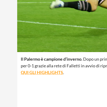
Il Palermo è campione d’inverno
. Dopo un pri
per 0-1 grazie alla rete di Falletti in avvio di ri
QUI GLI HIGHLIGHTS
.