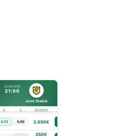
23.08.2026
21:00
Juve Stabia
X
2
BONUS
LINK
2.050€
3.75
5.50
PIÙ INFO
250€