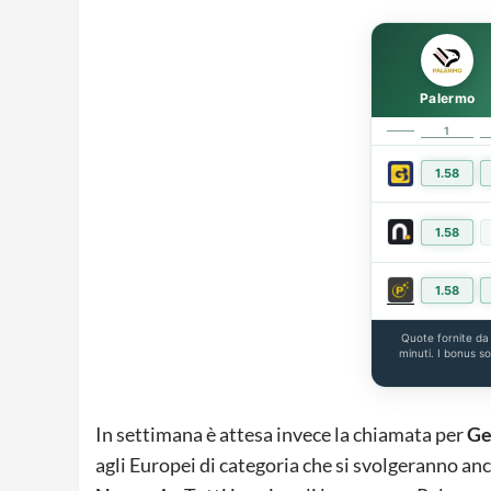
Palermo
1
1.58
1.58
1.58
Quote fornite d
minuti. I bonus s
In settimana è attesa invece la chiamata per
Ge
agli Europei di categoria che si svolgeranno anch