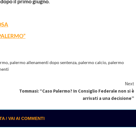
o
dopo il primo giugno
.
OSA
PALERMO”
ermo
,
palermo allenamenti dopo sentenza
,
palermo calcio
,
palermo
menti
Next
Tommasi: “Caso Palermo? In Consiglio Federale non si è
arrivati a una decisione”
 / VAI AI COMMENTI