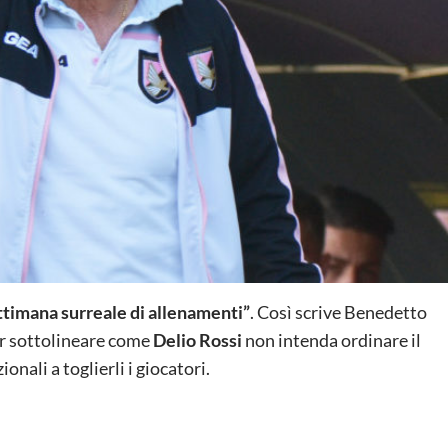
ettimana surreale di allenamenti”
. Così scrive Benedetto
per sottolineare come
Delio
Rossi
non intenda ordinare il
onali a toglierli i giocatori.