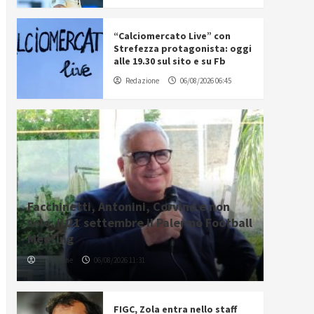
“Calciomercato Live” con
Strefezza protagonista: oggi
alle 19.30 sul sito e su Fb
Redazione
06/08/2026 06:45
Facchinetti, Antonini, Corvino e non
solo: il 21 settembre il Palermo Football
Meeting
Redazione
06/08/2026 11:31
FIGC, Zola entra nello staff