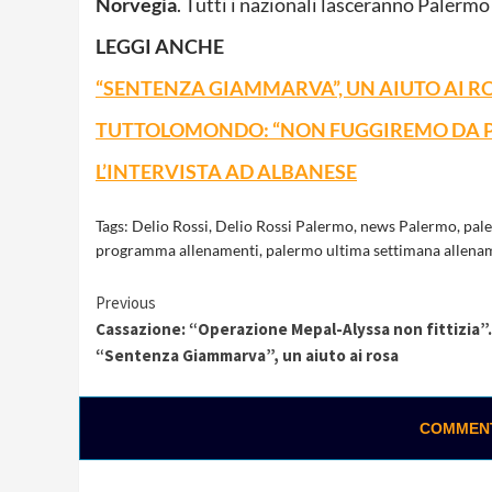
Norvegia
. Tutti i nazionali lasceranno Palerm
LEGGI ANCHE
“SENTENZA GIAMMARVA”, UN AIUTO AI R
TUTTOLOMONDO: “NON FUGGIREMO DA 
L’INTERVISTA AD ALBANESE
Tags:
Delio Rossi
,
Delio Rossi Palermo
,
news Palermo
,
pal
programma allenamenti
,
palermo ultima settimana allena
Continue
Previous
Cassazione: “Operazione Mepal-Alyssa non fittizia”.
Reading
“Sentenza Giammarva”, un aiuto ai rosa
COMMENTA