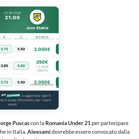
23.08.2026
21:00
Juve Stabia
X
2
BONUS
LINK
2.050€
3.75
5.50
PIÙ INFO
250€
3.65
5.60
PIÙ INFO
+ 2.000€
GRATIS
2.050€
PIÙ INFO
3.75
5.50
a
e aggiornate ogni 5
ono a scopo informativo per i nuovi
utenti.
orge
Puscas
con la
Romania
Under
21
per partecipare
e in Italia.
Aleesami
dovrebbe essere convocato dalla