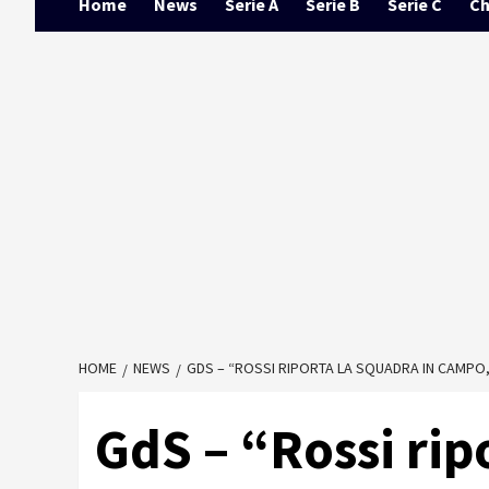
Home
News
Serie A
Serie B
Serie C
Ch
HOME
NEWS
GDS – “ROSSI RIPORTA LA SQUADRA IN CAMPO,
GdS – “Rossi rip