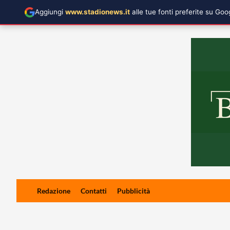
Aggiungi
www.stadionews.it
alle tue fonti preferite su Go
Skip
Redazione
Contatti
Pubblicità
to
content