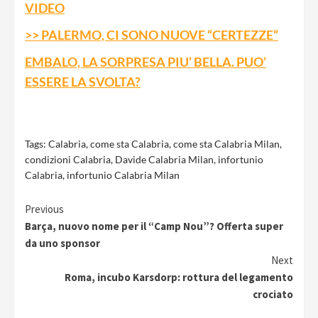
VIDEO
>> PALERMO, CI SONO NUOVE “CERTEZZE”
EMBALO, LA SORPRESA PIU’ BELLA. PUO’
ESSERE LA SVOLTA?
Tags:
Calabria
,
come sta Calabria
,
come sta Calabria Milan
,
condizioni Calabria
,
Davide Calabria Milan
,
infortunio
Calabria
,
infortunio Calabria Milan
Continue
Previous
Barça, nuovo nome per il “Camp Nou”? Offerta super
Reading
da uno sponsor
Next
Roma, incubo Karsdorp: rottura del legamento
crociato