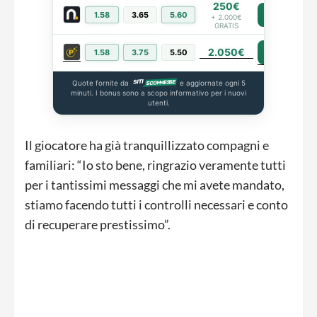
250€
1.58
3.65
5.60
PIÙ INFO
+ 2.000€
GRATIS
2.050€
PIÙ INFO
1.58
3.75
5.50
Quote fornite da
e aggiornate ogni 5
minuti. I bonus sono a scopo informativo per i nuovi
utenti.
Il giocatore ha già tranquillizzato compagni e
familiari: “Io sto bene, ringrazio veramente tutti
per i tantissimi messaggi che mi avete mandato,
stiamo facendo tutti i controlli necessari e conto
di recuperare prestissimo”.