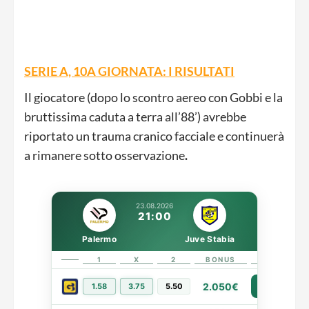
SERIE A, 10A GIORNATA: I RISULTATI
Il giocatore (dopo lo scontro aereo con Gobbi e la
bruttissima caduta a terra all’88’) avrebbe
riportato un trauma cranico facciale e continuerà
a rimanere sotto osservazione
.
23.08.2026
21:00
Palermo
Juve Stabia
1
X
2
BONUS
LINK
2.050€
1.58
3.75
5.50
PIÙ INFO