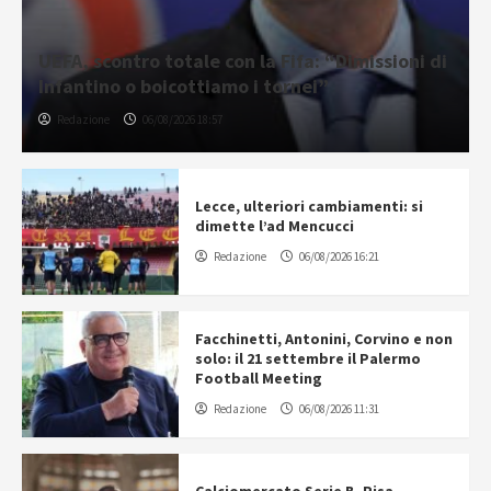
UEFA, scontro totale con la Fifa: “Dimissioni di
Infantino o boicottiamo i tornei”
Redazione
06/08/2026 18:57
Lecce, ulteriori cambiamenti: si
dimette l’ad Mencucci
Redazione
06/08/2026 16:21
Facchinetti, Antonini, Corvino e non
solo: il 21 settembre il Palermo
Football Meeting
Redazione
06/08/2026 11:31
Calciomercato Serie B, Pisa