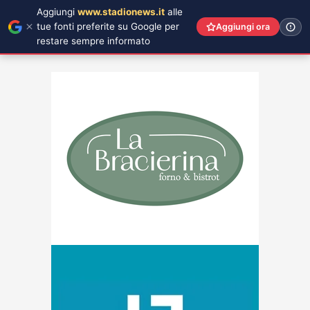
Aggiungi
www.stadionews.it
alle
tue fonti preferite su Google per
Aggiungi ora
restare sempre informato