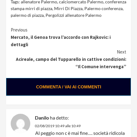
Tags:
allenatore Palermo
,
calciomercato Palermo
,
conferenza
stampa mirri di piazza
,
Mirri Di Piazza
,
Palermo conferenza
,
palermo di piazza
,
Pergolizzi allenatore Palermo
Continue
Previous
Mercato, il Genoa trova l’accordo con Rajkovic: i
Reading
dettagli
Next
Acireale, campo del Tupparello in cattive condizioni:
“Il Comune intervenga”
COMMENTA / VAI AI COMMENTI
Danilo
ha detto:
02/08/2019 10:49 alle 10:49
Al peggio non c è mai fine…. società ridicola