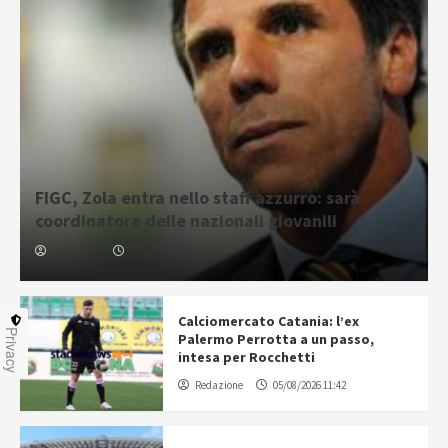
FIGC, Zola entra nello staff azzurro: sarà
coordinatore delle nazionali giovanili
Redazione
05/08/2026 16:31
Calciomercato Catania: l’ex
Privacy
Palermo Perrotta a un passo,
intesa per Rocchetti
Redazione
05/08/2026 11:42