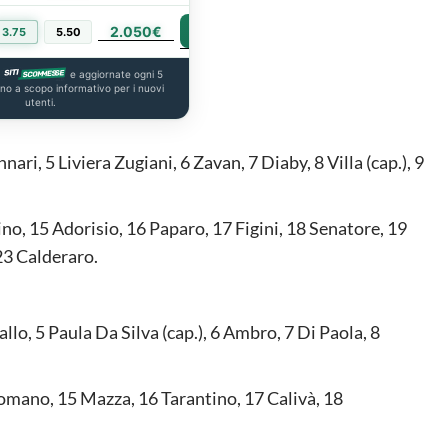
2.050€
PIÙ INFO
3.75
5.50
a
e aggiornate ogni 5
ono a scopo informativo per i nuovi
utenti.
nari, 5 Liviera Zugiani, 6 Zavan, 7 Diaby, 8 Villa (cap.), 9
ino, 15 Adorisio, 16 Paparo, 17 Figini, 18 Senatore, 19
 23 Calderaro.
llo, 5 Paula Da Silva (cap.), 6 Ambro, 7 Di Paola, 8
omano, 15 Mazza, 16 Tarantino, 17 Calivà, 18