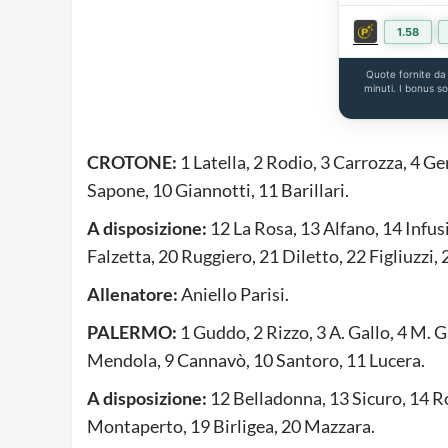
1.58
Quote fornite d
minuti. I bonus s
CROTONE:
1 Latella, 2 Rodio, 3 Carrozza, 4 Gen
Sapone, 10 Giannotti, 11 Barillari.
A disposizione:
12 La Rosa, 13 Alfano, 14 Infus
Falzetta, 20 Ruggiero, 21 Diletto, 22 Figliuzzi,
Allenatore:
Aniello Parisi.
PALERMO:
1 Guddo, 2 Rizzo, 3 A. Gallo, 4 M. Ga
Mendola, 9 Cannavò, 10 Santoro, 11 Lucera.
A disposizione:
12 Belladonna, 13 Sicuro, 14 R
Montaperto, 19 Birligea, 20 Mazzara.