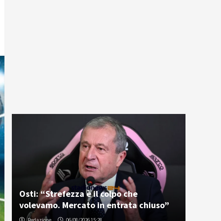
Osti: “Strefezza è il colpo che
volevamo. Mercato in entrata chiuso”
Redazione
06/08/2026 15:28