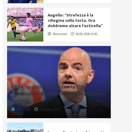
Augello: “Strefezza è la
ciliegina sulla torta. Ora
dobbiamo alzare l’asticella”
Redazione
06/08/2026 15:00
UEFA, scontro totale con la Fifa:
“Dimissioni di Infantino o boicottiamo i
tornei”
Redazione
06/08/2026 18:57