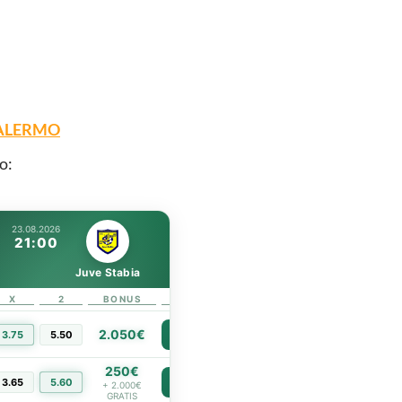
PALERMO
o:
23.08.2026
21:00
Juve Stabia
X
2
BONUS
LINK
2.050€
3.75
5.50
PIÙ INFO
250€
3.65
5.60
PIÙ INFO
+ 2.000€
GRATIS