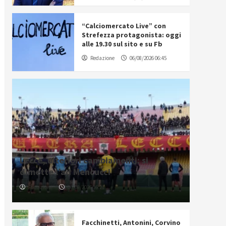
“Calciomercato Live” con
Strefezza protagonista: oggi
alle 19.30 sul sito e su Fb
Redazione
06/08/2026 06:45
Lecce, ulteriori cambiamenti: si
dimette l’ad Mencucci
Redazione
06/08/2026 16:21
Facchinetti, Antonini, Corvino