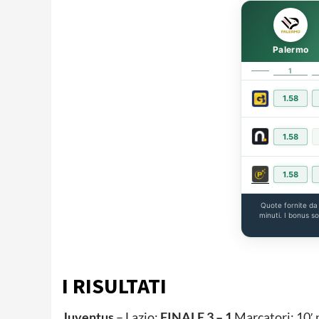
Palermo
1
1.58
1.58
1.58
Quote fornite d
minuti. I bonus s
I RISULTATI
Juventus
– Lazio:
FINALE 3 – 1
Marcatori: 10′ p.