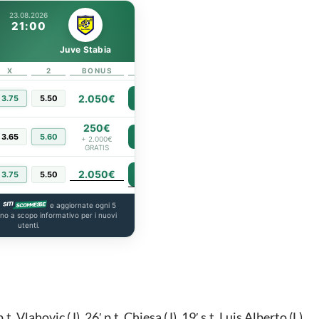
23.08.2026
21:00
Juve Stabia
X
2
BONUS
LINK
2.050€
3.75
5.50
PIÙ INFO
250€
3.65
5.60
PIÙ INFO
+ 2.000€
GRATIS
2.050€
PIÙ INFO
3.75
5.50
a
e aggiornate ogni 5
ono a scopo informativo per i nuovi
utenti.
t. Vlahovic (J), 26′ p.t. Chiesa (J), 19′ s.t. Luis Alberto (L),