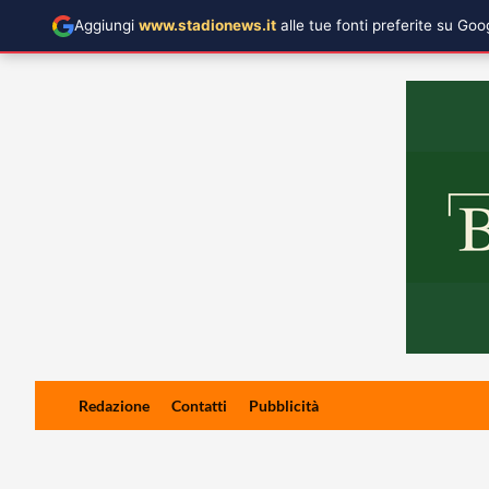
Aggiungi
www.stadionews.it
alle tue fonti preferite su Go
Skip
Redazione
Contatti
Pubblicità
to
content