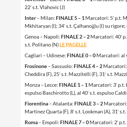
22′ s.t. Vlahovic (J)
Inter
– Milan:
FINALE 5 – 1
Marcatori: 5′ p.t. Mk
Mkhitaryan (I); 34′ s.t. Çalhanoğlu (I) su rigore; 4
Genoa – Napoli:
FINALE 2 – 2
Marcatori: 40′ p.t
s.t. Politano (N)
LE PAGELLE
Cagliari – Udinese:
FINALE 0 – 0
Marcatori: al 
Frosinone
– Sassuolo:
FINALE 4 – 2
Marcatori: 
Cheddira (F), 25′ s.t. Mazzitelli (F), 31′ s.t. Mazzit
Monza – Lecce:
FINALE 1 – 1
Marcatori: 3′ p.t. 
espulso Baschirotto (L), al 40′ s.t. espulso Cald
Fiorentina
– Atalanta:
FINALE 3 – 2
Marcatori: 
Martinez Quarta (F), 8′ s.t. Lookman (A), 31′ s.
Roma
– Empoli:
FINALE 7 – 0
Marcatori: 2′ p.t. 