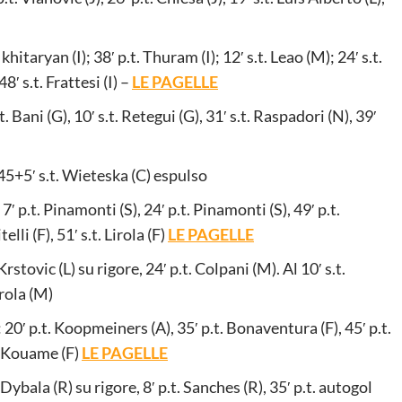
hitaryan (I); 38′ p.t. Thuram (I); 12′ s.t. Leao (M); 24′ s.t.
8′ s.t. Frattesi (I) –
LE PAGELLE
. Bani (G), 10′ s.t. Retegui (G), 31′ s.t. Raspadori (N), 39′
45+5′ s.t. Wieteska (C) espulso
7′ p.t. Pinamonti (S), 24′ p.t. Pinamonti (S), 49′ p.t.
elli (F), 51′ s.t. Lirola (F)
LE PAGELLE
Krstovic (L) su rigore, 24′ p.t. Colpani (M). Al 10′ s.t.
irola (M)
20′ p.t. Koopmeiners (A), 35′ p.t. Bonaventura (F), 45′ p.t.
t. Kouame (F)
LE PAGELLE
Dybala (R) su rigore, 8′ p.t. Sanches (R), 35′ p.t. autogol