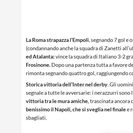
La Roma strapazza l’Empoli
, segnando 7 gol e 
(condannando anche la squadra di Zanetti all’ul
ed Atalanta:
vince la squadra di Italiano 3-2 gr
Frosinone.
Dopo una partenza tutta a favore del
rimonta segnando quattro gol, raggiungendo così
Storica vittoria dell’Inter nel derby
. Gli uomin
segnale a tutte le avversarie: i nerazzurri sono
vittoria tra le mura amiche
, trascinata ancora 
benissimo il
Napoli, che si sveglia nel finale
e r
sbagliati.