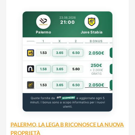
23.08.2026
21:00
Palermo
Juve Stabia
1
X
2
BONUS
LINK
2.050€
1.53
3.65
6.50
PIÙ INFO
250€
1.58
3.65
5.60
PIÙ INFO
+ 2.000€
GRATIS
2.050€
PIÙ INFO
1.53
3.65
6.50
Quote fornite da
e aggiornate ogni 5
minuti. I bonus sono a scopo informativo per i nuovi
utenti.
PALERMO, LA LEGA B RICONOSCE LA NUOVA
PROPRIETÀ