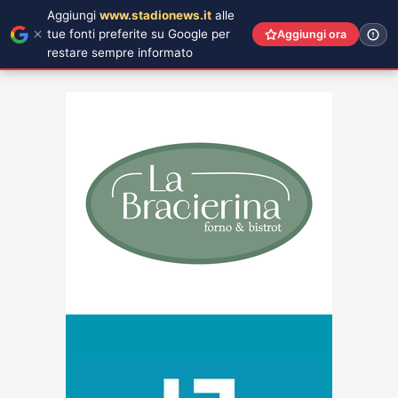
Aggiungi
www.stadionews.it
alle
tue fonti preferite su Google per
Aggiungi ora
restare sempre informato