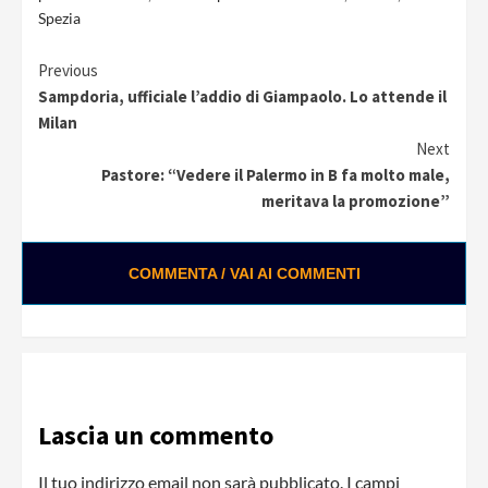
Spezia
Continue
Previous
Sampdoria, ufficiale l’addio di Giampaolo. Lo attende il
Reading
Milan
Next
Pastore: “Vedere il Palermo in B fa molto male,
meritava la promozione”
COMMENTA / VAI AI COMMENTI
Lascia un commento
Il tuo indirizzo email non sarà pubblicato.
I campi