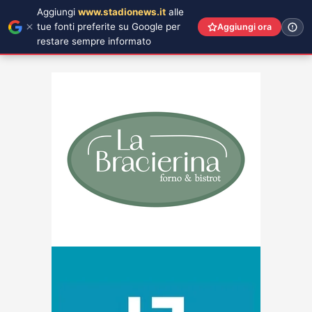
Aggiungi
www.stadionews.it
alle
tue fonti preferite su Google per
Aggiungi ora
restare sempre informato