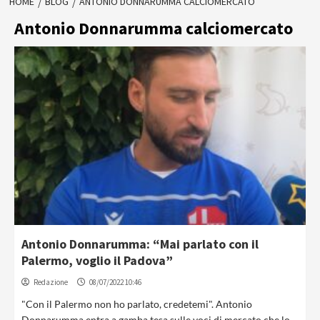
HOME
BLOG
ANTONIO DONNARUMMA CALCIOMERCATO
Antonio Donnarumma calciomercato
Antonio Donnarumma: “Mai parlato con il
Palermo, voglio il Padova”
Redazione
08/07/2022 10:46
"Con il Palermo non ho parlato, credetemi". Antonio
Donnarumma entra a gamba tesa sulle voci di mercato che lo