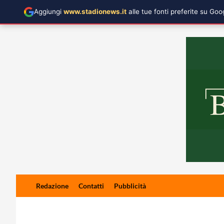
Aggiungi
www.stadionews.it
alle tue fonti preferite su Go
Skip
Redazione
Contatti
Pubblicità
to
content