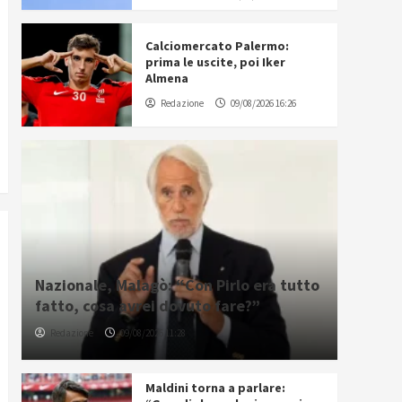
Calciomercato Palermo:
prima le uscite, poi Iker
Almena
Redazione
09/08/2026 16:26
Nazionale, Malagò: “Con Pirlo era tutto
fatto, cosa avrei dovuto fare?”
Redazione
09/08/2026 11:28
Maldini torna a parlare: