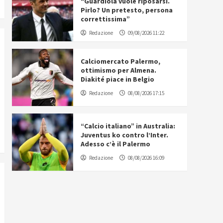
“Guardiola vuole riposarsi.
Pirlo? Un pretesto, persona
correttissima”
Redazione
09/08/2026 11:22
Calciomercato Palermo,
ottimismo per Almena.
Diakité piace in Belgio
Redazione
08/08/2026 17:15
“Calcio italiano” in Australia:
Juventus ko contro l’Inter.
Adesso c’è il Palermo
Redazione
08/08/2026 16:09