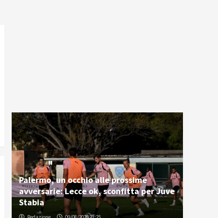
Palermo, un occhio alle prossime
avversarie: Lecce ok, sconfitta per Juve
Stabia
Redazione
09/08/2026 21:25