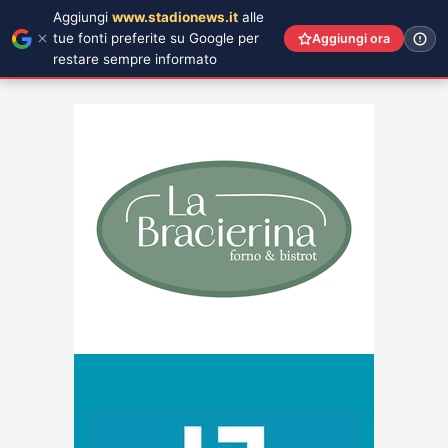
Aggiungi
www.stadionews.it
alle
tue fonti preferite su Google per
Aggiungi ora
restare sempre informato