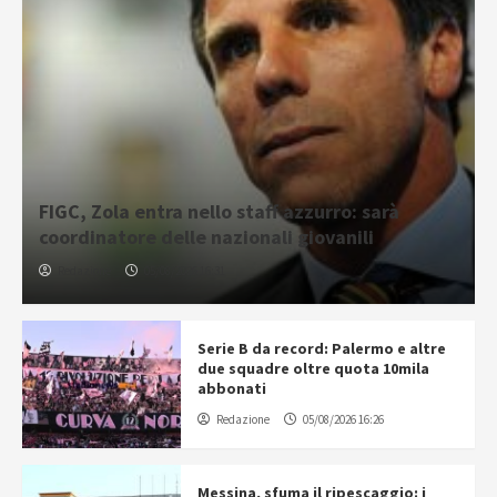
FIGC, Zola entra nello staff azzurro: sarà
coordinatore delle nazionali giovanili
Redazione
05/08/2026 16:31
Serie B da record: Palermo e altre
due squadre oltre quota 10mila
abbonati
Redazione
05/08/2026 16:26
Messina, sfuma il ripescaggio: i