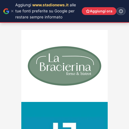
Aggiungi
www.stadionews.it
alle
tue fonti preferite su Google per
Aggiungi ora
restare sempre informato