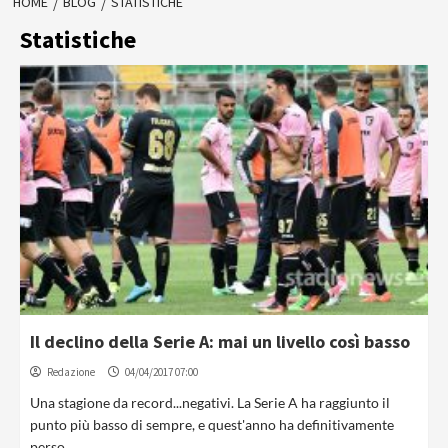
HOME
BLOG
STATISTICHE
Statistiche
Il declino della Serie A: mai un livello così basso
Redazione
04/04/2017 07:00
Una stagione da record...negativi. La Serie A ha raggiunto il
punto più basso di sempre, e quest'anno ha definitivamente
perso...