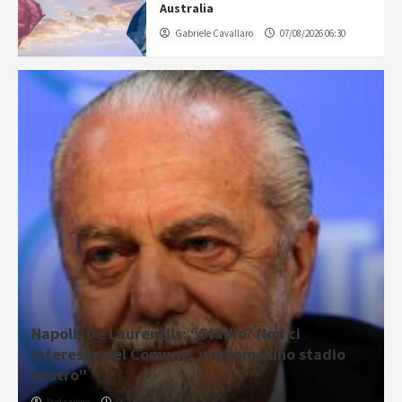
Australia
Gabriele Cavallaro
07/08/2026 06:30
Napoli, De Laurentiis: “Stadio? Non ci
interessa del Comune, vogliamo uno stadio
nostro”